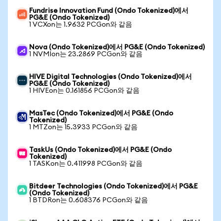
Fundrise Innovation Fund (Ondo Tokenized)에서
PG&E (Ondo Tokenized)
1 VCXon는 1.9632 PCGon와 같음
Nova (Ondo Tokenized)에서 PG&E (Ondo Tokenized)
1 NVMIon는 23.2869 PCGon와 같음
HIVE Digital Technologies (Ondo Tokenized)에서
PG&E (Ondo Tokenized)
1 HIVEon는 0.161856 PCGon와 같음
MasTec (Ondo Tokenized)에서 PG&E (Ondo
Tokenized)
1 MTZon는 15.3933 PCGon와 같음
TaskUs (Ondo Tokenized)에서 PG&E (Ondo
Tokenized)
1 TASKon는 0.411998 PCGon와 같음
Bitdeer Technologies (Ondo Tokenized)에서 PG&E
(Ondo Tokenized)
1 BTDRon는 0.608376 PCGon와 같음