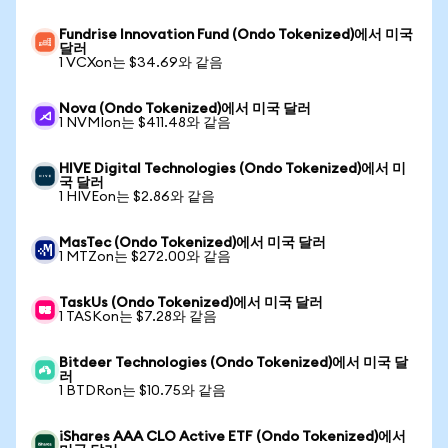
Fundrise Innovation Fund (Ondo Tokenized)에서 미국
달러
1 VCXon는 $34.69와 같음
Nova (Ondo Tokenized)에서 미국 달러
1 NVMIon는 $411.48와 같음
HIVE Digital Technologies (Ondo Tokenized)에서 미
국 달러
1 HIVEon는 $2.86와 같음
MasTec (Ondo Tokenized)에서 미국 달러
1 MTZon는 $272.00와 같음
TaskUs (Ondo Tokenized)에서 미국 달러
1 TASKon는 $7.28와 같음
Bitdeer Technologies (Ondo Tokenized)에서 미국 달
러
1 BTDRon는 $10.75와 같음
iShares AAA CLO Active ETF (Ondo Tokenized)에서