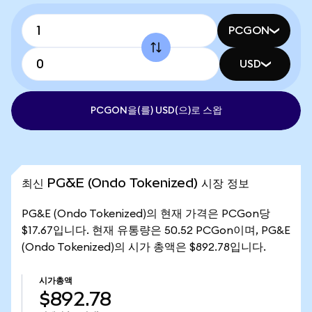
PCGON
USD
PCGON을(를) USD(으)로 스왑
최신 PG&E (Ondo Tokenized) 시장 정보
PG&E (Ondo Tokenized)의 현재 가격은 PCGon당
$17.67입니다. 현재 유통량은 50.52 PCGon이며, PG&E
(Ondo Tokenized)의 시가 총액은 $892.78입니다.
시가총액
$892.78