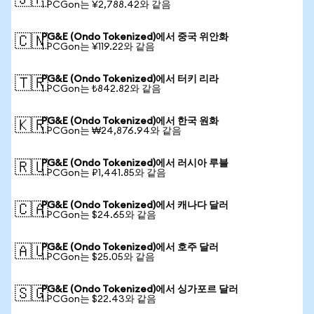
🇯🇵
1 PCGon는 ¥2,788.42와 같음
PG&E (Ondo Tokenized)에서 중국 위안화
🇨🇳
1 PCGon는 ¥119.22와 같음
PG&E (Ondo Tokenized)에서 터키 리라
🇹🇷
1 PCGon는 ₺842.82와 같음
PG&E (Ondo Tokenized)에서 한국 원화
🇰🇷
1 PCGon는 ₩24,876.94와 같음
PG&E (Ondo Tokenized)에서 러시아 루블
🇷🇺
1 PCGon는 ₽1,441.85와 같음
PG&E (Ondo Tokenized)에서 캐나다 달러
🇨🇦
1 PCGon는 $24.65와 같음
PG&E (Ondo Tokenized)에서 호주 달러
🇦🇺
1 PCGon는 $25.05와 같음
PG&E (Ondo Tokenized)에서 싱가포르 달러
🇸🇬
1 PCGon는 $22.43와 같음