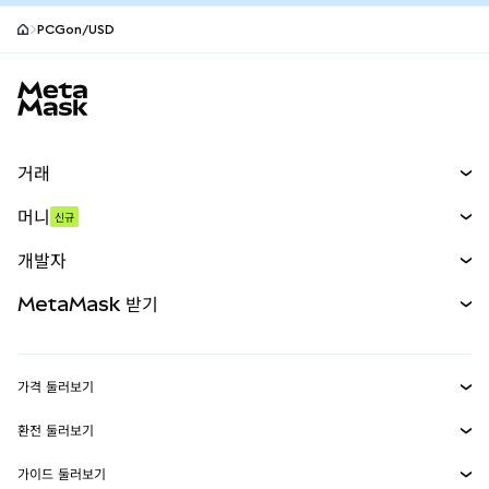
PCGon/USD
MetaMask 사이트 바닥글
거래
스왑
머니
신규
예측 시장
신규
매수
개발자
무기한 선물
신규
카드
문서 보기
MetaMask 받기
실물자산
mUSD
신규
대시보드
Transaction Shield
수익 창출
Smart Accounts Kit
에이전트 지갑
신규
가격 둘러보기
임베디드 지갑
Snaps
비트코인 가격
환전 둘러보기
MetaMask Connect
이더리움 가격
보상
신규
BTC를 USD로 환전
솔라나 가격
가이드 둘러보기
Snaps
보안
ETH를 USD로 환전