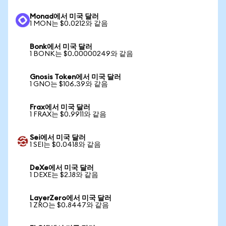
Monad에서 미국 달러
1 MON는 $0.0212와 같음
Bonk에서 미국 달러
1 BONK는 $0.00000249와 같음
Gnosis Token에서 미국 달러
1 GNO는 $106.39와 같음
Frax에서 미국 달러
1 FRAX는 $0.9911와 같음
Sei에서 미국 달러
1 SEI는 $0.0418와 같음
DeXe에서 미국 달러
1 DEXE는 $2.18와 같음
LayerZero에서 미국 달러
1 ZRO는 $0.8447와 같음