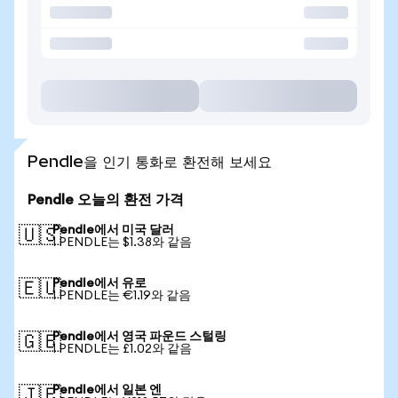
Pendle을 인기 통화로 환전해 보세요
Pendle 오늘의 환전 가격
Pendle에서 미국 달러
🇺🇸
1 PENDLE는 $1.38와 같음
Pendle에서 유로
🇪🇺
1 PENDLE는 €1.19와 같음
Pendle에서 영국 파운드 스털링
🇬🇧
1 PENDLE는 £1.02와 같음
Pendle에서 일본 엔
🇯🇵