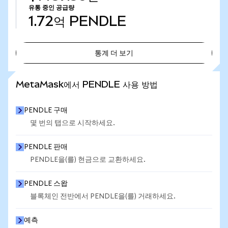
유통 중인 공급량
1.72억
PENDLE
통계 더 보기
통계 더 보기
MetaMask에서 PENDLE 사용 방법
PENDLE 구매
몇 번의 탭으로 시작하세요.
PENDLE 판매
PENDLE을(를) 현금으로 교환하세요.
PENDLE 스왑
블록체인 전반에서 PENDLE을(를) 거래하세요.
예측