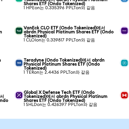
Shares ETF (Ondo Tokenized)
1 HPEon는 0.335396 PPLTon와 같음
VanEck CLO ETF (Ondo Tokenized)에서
m
abrdn Physical Platinum Shares ETF (Ondo
Tokenized)
1 CLOIon는 0.339817 PPLTon와 같음
n
Teradyne (Ondo Tokenized)에서 abrdn
Physical Platinum Shares ETF (Ondo
Tokenized)
1 TERon는 2.4436 PPLTon와 같음
Global X Defense Tech ETF (Ondo
에서
Tokenized)에서 abrdn Physical Platinum
Ondo
Shares ETF (Ondo Tokenized)
1 SHLDon는 0.426397 PPLTon와 같음