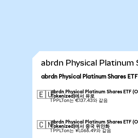
abrdn Physical Platin
abrdn Physical Platinum Shares 
abrdn Physical Platinum Shares ETF (
🇪🇺
Tokenized)에서 유로
1 PPLTon는 €137.43와 같음
abrdn Physical Platinum Shares ETF (
🇨🇳
Tokenized)에서 중국 위안화
1 PPLTon는 ¥1,068.49와 같음