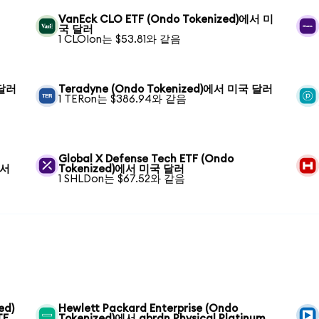
VanEck CLO ETF (Ondo Tokenized)에서 미
국 달러
1 CLOIon는 $53.81와 같음
 달러
Teradyne (Ondo Tokenized)에서 미국 달러
1 TERon는 $386.94와 같음
Global X Defense Tech ETF (Ondo
에서
Tokenized)에서 미국 달러
1 SHLDon는 $67.52와 같음
ed)
Hewlett Packard Enterprise (Ondo
TF
Tokenized)에서 abrdn Physical Platinum