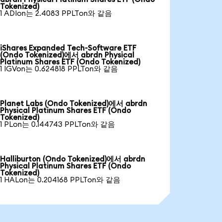
Tokenized)
1 ADIon는 2.4083 PPLTon와 같음
iShares Expanded Tech-Software ETF
(Ondo Tokenized)에서 abrdn Physical
Platinum Shares ETF (Ondo Tokenized)
1 IGVon는 0.624818 PPLTon와 같음
Planet Labs (Ondo Tokenized)에서 abrdn
Physical Platinum Shares ETF (Ondo
Tokenized)
1 PLon는 0.144743 PPLTon와 같음
Halliburton (Ondo Tokenized)에서 abrdn
Physical Platinum Shares ETF (Ondo
Tokenized)
1 HALon는 0.204168 PPLTon와 같음