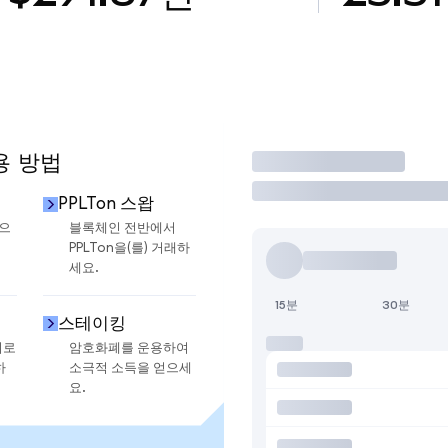
용 방법
거래
PPLTon 스왑
금으
블록체인 전반에서
PPLTon을(를) 거래하
세요.
15분
30분
스테이킹
지로
암호화폐를 운용하여
하
소극적 소득을 얻으세
요.