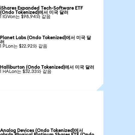
iShares Expanded Tech-Software ETF
(Ondo Tokenized)에서 미국 달러
1 IGVon는 $98.94와 같음
Planet Labs (Ondo Tokenized)에서 미국 달
러
1 PLon는 $22.92와 같음
Halliburton (Ondo Tokenized)에서 미국 달러
1 HALon는 $32.33와 같음
Analog Devices (Ondo Tokenized)에서
abrdn Physical Platinum Shares ETF (Ondo