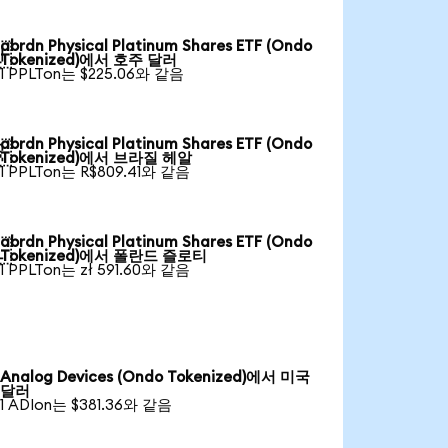
abrdn Physical Platinum Shares ETF (Ondo

Tokenized)에서 호주 달러
1 PPLTon는 $225.06와 같음
abrdn Physical Platinum Shares ETF (Ondo

Tokenized)에서 브라질 헤알
1 PPLTon는 R$809.41와 같음
abrdn Physical Platinum Shares ETF (Ondo

Tokenized)에서 폴란드 즐로티
1 PPLTon는 zł 591.60와 같음
Analog Devices (Ondo Tokenized)에서 미국
달러
1 ADIon는 $381.36와 같음