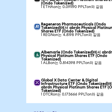
(Ondo Tokenized)
1 ETHAon는 0.091190 PPLTon와 같음
Regeneron Pharmaceuticals (Ondo
Tokenized)에서 abrdn Physical Platinu
Shares ETF (Ondo Tokenized)
1 REGNon는 4.8198 PPLTon와 같음
Albemarle (Ondo Tokenized)에서 abrd
Physical Platinum Shares ETF (Ondo
Tokenized)
1 ALBon는 0.814398 PPLTon와 같음
Global X Data Center & Digital
Infrastructure ETF (Ondo Tokenized)
abrdn Physical Platinum Shares ETF (
Tokenized)
1 DTCRon는 0.173666 PPLTon와 같음