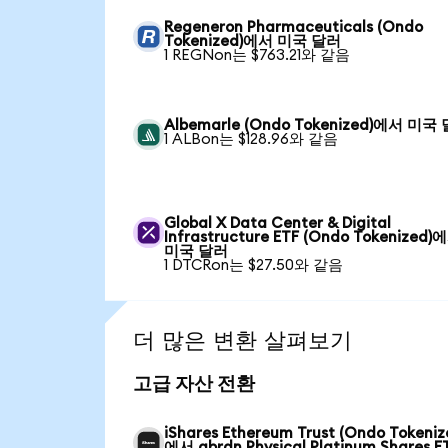
Regeneron Pharmaceuticals (Ondo
Tokenized)에서 미국 달러
1 REGNon는 $763.21와 같음
Albemarle (Ondo Tokenized)에서 미국
1 ALBon는 $128.96와 같음
Global X Data Center & Digital
Infrastructure ETF (Ondo Tokenized)
미국 달러
1 DTCRon는 $27.50와 같음
더 많은 변환 살펴보기
고급 자산 전환
iShares Ethereum Trust (Ondo Tokeniz
에서 abrdn Physical Platinum Shares E