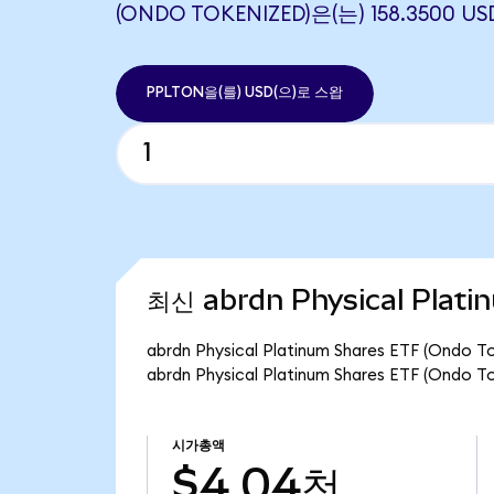
(ONDO TOKENIZED)은(는) 158.3500
PPLTON을(를) USD(으)로 스왑
최신 abrdn Physical Plat
abrdn Physical Platinum Shares ETF (O
abrdn Physical Platinum Shares ETF (O
시가총액
$4.04천