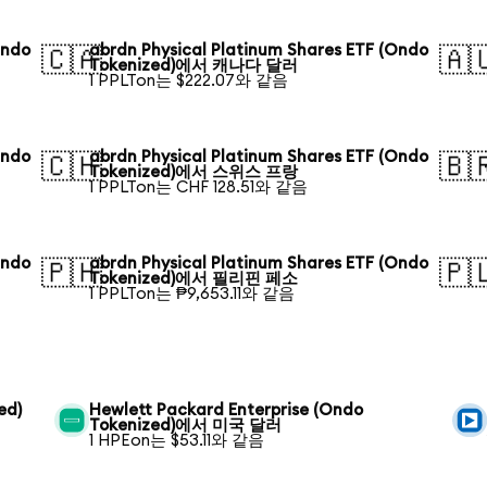
Ondo
abrdn Physical Platinum Shares ETF (Ondo
🇨🇦
🇦
Tokenized)에서 캐나다 달러
1 PPLTon는 $222.07와 같음
Ondo
abrdn Physical Platinum Shares ETF (Ondo
🇨🇭
🇧
Tokenized)에서 스위스 프랑
1 PPLTon는 CHF 128.51와 같음
Ondo
abrdn Physical Platinum Shares ETF (Ondo
🇵🇭
🇵
Tokenized)에서 필리핀 페소
1 PPLTon는 ₱9,653.11와 같음
ed)
Hewlett Packard Enterprise (Ondo
Tokenized)에서 미국 달러
1 HPEon는 $53.11와 같음