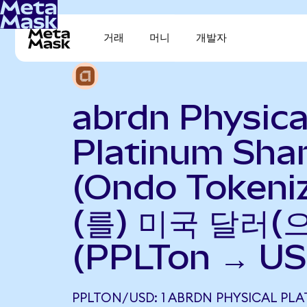
거래
머니
개발자
abrdn Physica
Platinum Sha
(Ondo Tokeni
(를) 미국 달러(
(PPLTon → US
PPLTON/USD: 1 ABRDN PHYSICAL PLA