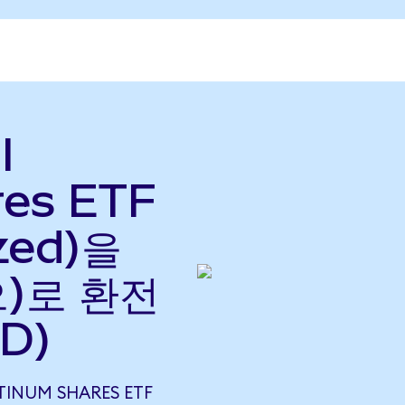
l
res ETF
zed)을
으)로 환전
D)
TINUM SHARES ETF