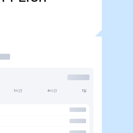
1시간
4시간
1일