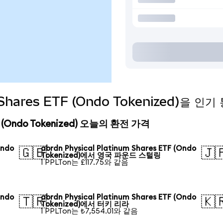
um Shares ETF (Ondo Tokenized)을
ETF (Ondo Tokenized) 오늘의 환전 가격
Ondo
abrdn Physical Platinum Shares ETF (Ondo
🇬🇧
🇯
Tokenized)에서 영국 파운드 스털링
1 PPLTon는 £117.75와 같음
Ondo
abrdn Physical Platinum Shares ETF (Ondo
🇹🇷
🇰
Tokenized)에서 터키 리라
1 PPLTon는 ₺7,554.01와 같음