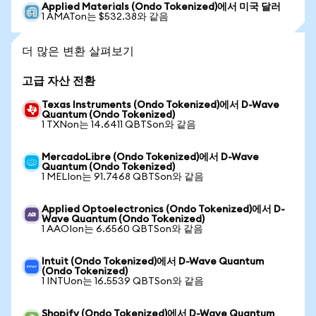
Applied Materials (Ondo Tokenized)에서 미국 달러
1 AMATon는 $532.38와 같음
더 많은 변환 살펴보기
고급 자산 전환
Texas Instruments (Ondo Tokenized)에서 D-Wave
Quantum (Ondo Tokenized)
1 TXNon는 14.6411 QBTSon와 같음
MercadoLibre (Ondo Tokenized)에서 D-Wave
Quantum (Ondo Tokenized)
1 MELIon는 91.7468 QBTSon와 같음
Applied Optoelectronics (Ondo Tokenized)에서 D-
Wave Quantum (Ondo Tokenized)
1 AAOIon는 6.6560 QBTSon와 같음
Intuit (Ondo Tokenized)에서 D-Wave Quantum
(Ondo Tokenized)
1 INTUon는 16.5539 QBTSon와 같음
Shopify (Ondo Tokenized)에서 D-Wave Quantum