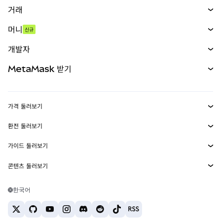
거래
스왑
머니
신규
예측 시장
신규
매수
개발자
무기한 선물
신규
카드
문서 보기
MetaMask 받기
실물자산
mUSD
신규
대시보드
Transaction Shield
수익 창출
Smart Accounts Kit
에이전트 지갑
신규
가격 둘러보기
임베디드 지갑
Snaps
비트코인 가격
환전 둘러보기
MetaMask Connect
이더리움 가격
보상
신규
BTC를 USD로 환전
솔라나 가격
가이드 둘러보기
Snaps
보안
ETH를 USD로 환전
BTC 매수
시바이누 가격
USDT를 INR로 환전
콘텐츠 둘러보기
웹3 서비스
고객 지원
ETH 매수
페페 가격
비트코인 지갑
BTC를 USDT로 환전
SOL 매수
채용
테더 가격
솔라나 지갑
한국어
BTC를 INR로 환전
PEPE 매수
연락처
USDC 가격
최고의 암호화폐 카드
ETH를 USDT로 환전
USDT 매수
체인링크 가격
최고의 모바일 암호화폐 지갑