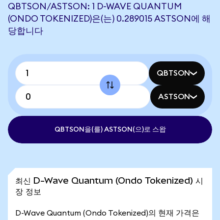
QBTSON/ASTSON: 1 D-WAVE QUANTUM
(ONDO TOKENIZED)은(는) 0.289015 ASTSON에 해
당합니다
QBTSON
ASTSON
QBTSON을(를) ASTSON(으)로 스왑
최신 D-Wave Quantum (Ondo Tokenized) 시
장 정보
D-Wave Quantum (Ondo Tokenized)의 현재 가격은