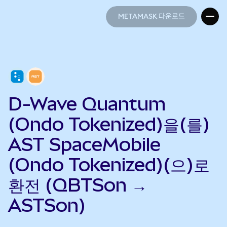
METAMASK 다운로드
METAMASK 다운로드
D-Wave Quantum
(Ondo Tokenized)을(를)
AST SpaceMobile
(Ondo Tokenized)(으)로
환전 (QBTSon →
ASTSon)