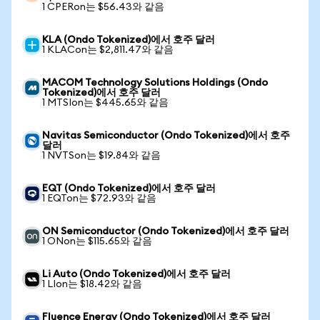
1 CPERon는 $56.43와 같음
KLA (Ondo Tokenized)에서 호주 달러
1 KLACon는 $2,811.47와 같음
MACOM Technology Solutions Holdings (Ondo
Tokenized)에서 호주 달러
1 MTSIon는 $445.65와 같음
Navitas Semiconductor (Ondo Tokenized)에서 호주
달러
1 NVTSon는 $19.84와 같음
EQT (Ondo Tokenized)에서 호주 달러
1 EQTon는 $72.93와 같음
ON Semiconductor (Ondo Tokenized)에서 호주 달러
1 ONon는 $115.65와 같음
Li Auto (Ondo Tokenized)에서 호주 달러
1 LIon는 $18.42와 같음
Fluence Energy (Ondo Tokenized)에서 호주 달러