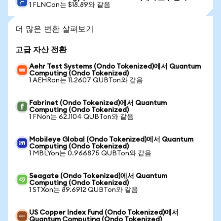
1 FLNCon는 $18.89와 같음
더 많은 변환 살펴보기
고급 자산 전환
Aehr Test Systems (Ondo Tokenized)에서 Quantum
Computing (Ondo Tokenized)
1 AEHRon는 11.2607 QUBTon와 같음
Fabrinet (Ondo Tokenized)에서 Quantum
Computing (Ondo Tokenized)
1 FNon는 62.1104 QUBTon와 같음
Mobileye Global (Ondo Tokenized)에서 Quantum
Computing (Ondo Tokenized)
1 MBLYon는 0.966875 QUBTon와 같음
Seagate (Ondo Tokenized)에서 Quantum
Computing (Ondo Tokenized)
1 STXon는 89.6912 QUBTon와 같음
US Copper Index Fund (Ondo Tokenized)에서
Quantum Computing (Ondo Tokenized)