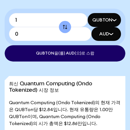
QUBTON
AUD
QUBTON을(를) AUD(으)로 스왑
최신 Quantum Computing (Ondo
Tokenized) 시장 정보
Quantum Computing (Ondo Tokenized)의 현재 가격
은 QUBTon당 $12.84입니다. 현재 유통량은 1.00만
QUBTon이며, Quantum Computing (Ondo
Tokenized)의 시가 총액은 $12.86만입니다.