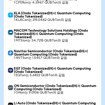
1 CPERon는 4.3967 QUBTon와 같음
KLA (Ondo Tokenized)에서 Quantum Computing
(Ondo Tokenized)
1 KLACon는 219.0462 QUBTon와 같음
MACOM Technology Solutions Holdings (Ondo
Tokenized)에서 Quantum Computing (Ondo
Tokenized)
1 MTSIon는 34.7215 QUBTon와 같음
Navitas Semiconductor (Ondo Tokenized)에서
Quantum Computing (Ondo Tokenized)
1 NVTSon는 1.5457 QUBTon와 같음
EQT (Ondo Tokenized)에서 Quantum Computing
(Ondo Tokenized)
1 EQTon는 5.6822 QUBTon와 같음
ON Semiconductor (Ondo Tokenized)에서 Quantum
Computing (Ondo Tokenized)
1 ONon는 9.0106 QUBTon와 같음
Li Auto (Ondo Tokenized)에서 Quantum Computing