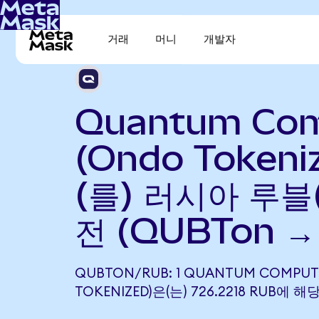
거래
머니
개발자
Quantum Com
(Ondo Tokeni
(를) 러시아 루블
전 (QUBTon →
QUBTON/RUB: 1 QUANTUM COMPUT
TOKENIZED)은(는) 726.2218 RUB에 