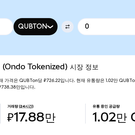
QUBTON
(Ondo Tokenized) 시장 정보
)의 현재 가격은 QUBTon당 ₽726.22입니다. 현재 유통량은 1.02만 QUBTo
 ₽738.38만입니다.
거래량
(24시간)
유통 중인 공급량
₽17.88만
1.02만