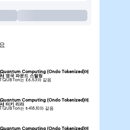
세요
Quantum Computing (Ondo Tokenized)에

서 영국 파운드 스털링
1 QUBTon는 £6.53와 같음
Quantum Computing (Ondo Tokenized)에

서 터키 리라
1 QUBTon는 ₺418.10와 같음
Quantum Computing (Ondo Tokenized)에