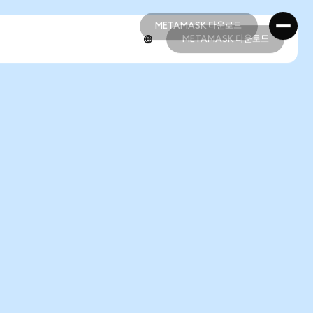
METAMASK 다운로드
METAMASK 다운로드
METAMASK 다운로드
METAMASK 다운로드