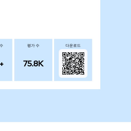
 수
평가 수
다운로드
+
75.8K