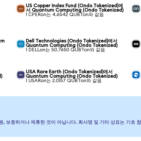
US Copper Index Fund (Ondo Tokenized)에
서 Quantum Computing (Ondo Tokenized)
1 CPERon는 4.6542 QUBTon와 같음
um
Dell Technologies (Ondo Tokenized)에서
Quantum Computing (Ondo Tokenized)
1 DELLon는 50.7650 QUBTon와 같음
USA Rare Earth (Ondo Tokenized)에서
)
Quantum Computing (Ondo Tokenized)
1 USARon는 2.0157 QUBTon와 같음
발행, 후원, 보증하거나 제휴한 것이 아닙니다. 회사명 및 기타 상표는 기