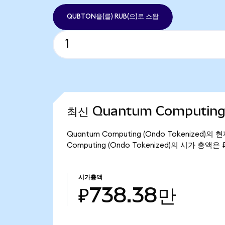
QUBTON을(를) RUB(으)로 스왑
최신 Quantum Computing 
Quantum Computing (Ondo Tokenized
Computing (Ondo Tokenized)의 시가 총액은
시가총액
₽738.38만