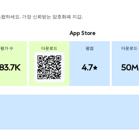
, 스왑하세요. 가장 신뢰받는 암호화폐 지갑.
App Store
평가 수
다운로드
평점
다운로드
83.7K
4.7
50M