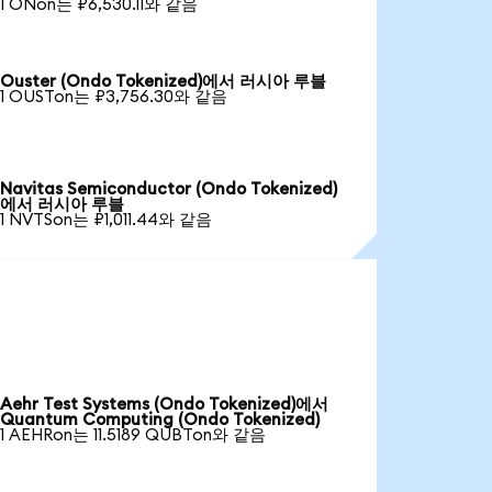
1 ONon는 ₽6,530.11와 같음
Ouster (Ondo Tokenized)에서 러시아 루블
1 OUSTon는 ₽3,756.30와 같음
Navitas Semiconductor (Ondo Tokenized)
에서 러시아 루블
1 NVTSon는 ₽1,011.44와 같음
Aehr Test Systems (Ondo Tokenized)에서
Quantum Computing (Ondo Tokenized)
1 AEHRon는 11.5189 QUBTon와 같음