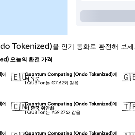
ndo Tokenized)을 인기 통화로 환전해 보
nized) 오늘의 환전 가격
d)에
Quantum Computing (Ondo Tokenized)에
🇪🇺
🇬
서 유로
1 QUBTon는 €7.62와 같음
d)에
Quantum Computing (Ondo Tokenized)에
🇨🇳
🇹
서 중국 위안화
1 QUBTon는 ¥59.27와 같음
d)에
Quantum Computing (Ondo Tokenized)에