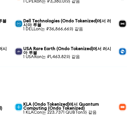
1 CPERon는 ₽3,380.01와 같음
 루블
Dell Technologies (Ondo Tokenized)에서 러
시아 루블
1 DELLon는 ₽36,866.66와 같음
 러시
USA Rare Earth (Ondo Tokenized)에서 러시
아 루블
1 USARon는 ₽1,463.82와 같음
KLA (Ondo Tokenized)에서 Quantum
)
Computing (Ondo Tokenized)
1 KLACon는 223.7371 QUBTon와 같음