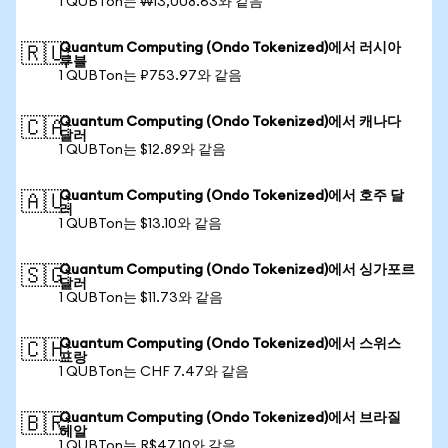
1 QUBTon는 ₩13,008.63와 같음
Quantum Computing (Ondo Tokenized)에서 러시아
🇷🇺
루블
1 QUBTon는 ₽753.97와 같음
Quantum Computing (Ondo Tokenized)에서 캐나다
🇨🇦
달러
1 QUBTon는 $12.89와 같음
Quantum Computing (Ondo Tokenized)에서 호주 달
🇦🇺
러
1 QUBTon는 $13.10와 같음
Quantum Computing (Ondo Tokenized)에서 싱가포르
🇸🇬
달러
1 QUBTon는 $11.73와 같음
Quantum Computing (Ondo Tokenized)에서 스위스
🇨🇭
프랑
1 QUBTon는 CHF 7.47와 같음
Quantum Computing (Ondo Tokenized)에서 브라질
🇧🇷
헤알
1 QUBTon는 R$47.10와 같음