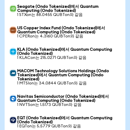
Seagate (Ondo Tokenized)에서 Quantum
Computing (Ondo Tokenized)
1 STXon는 88.0455 QUBTon와 같음
US Copper Index Fund (Ondo Tokenized)에서
Quantum Computing (Ondo Tokenized)
1 CPERon는 4.3160 QUBTon와 같음
KLA (Ondo Tokenized)에서 Quantum Computing
(Ondo Tokenized)
1 KLACon는 215.0271 QUBTon와 같음
MACOM Technology Solutions Holdings (Ondo
Tokenized)에서 Quantum Computing (Ondo
Tokenized)
1 MTSIon는 34.0844 QUBTon와 같음
Navitas Semiconductor (Ondo Tokenized)에서
Quantum Computing (Ondo Tokenized)
1 NVTSon는 1.5173 QUBTon와 같음
EQT (Ondo Tokenized)에서 Quantum Computing
(Ondo Tokenized)
1 EQTon는 5.5779 QUBTon와 같음