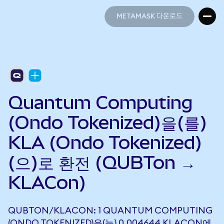
METAMASK 다운로드
METAMASK 다운로드
Quantum Computing
(Ondo Tokenized)을(를)
KLA (Ondo Tokenized)
(으)로 환전 (QUBTon →
KLACon)
QUBTON/KLACON: 1 QUANTUM COMPUTING
(ONDO TOKENIZED)은(는) 0.004644 KLACON에