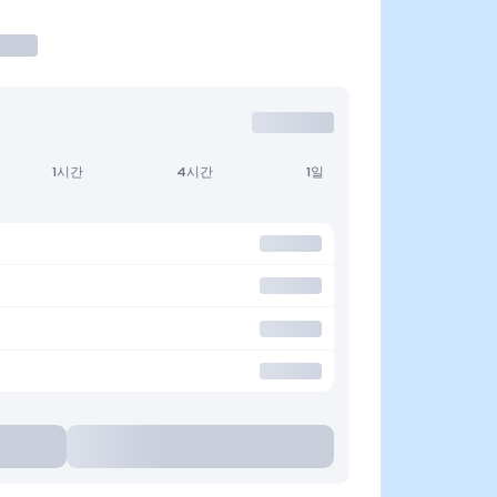
1시간
4시간
1일