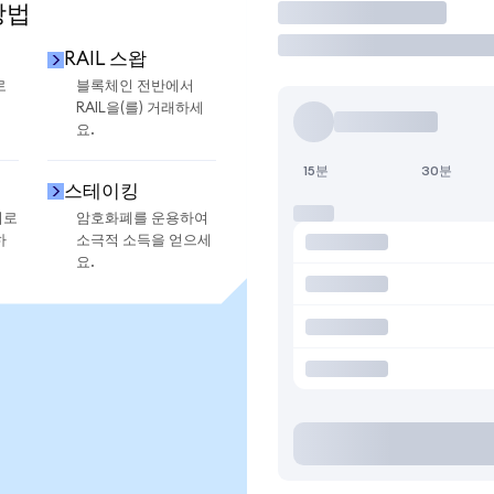
방법
거래
RAIL 스왑
로
블록체인 전반에서
RAIL을(를) 거래하세
요.
15분
30분
스테이킹
지로
암호화폐를 운용하여
하
소극적 소득을 얻으세
요.