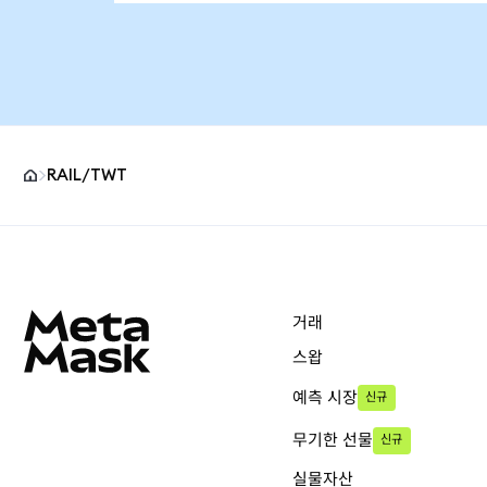
RAIL/TWT
MetaMask 사이트 바닥글
거래
스왑
예측 시장
신규
무기한 선물
신규
실물자산