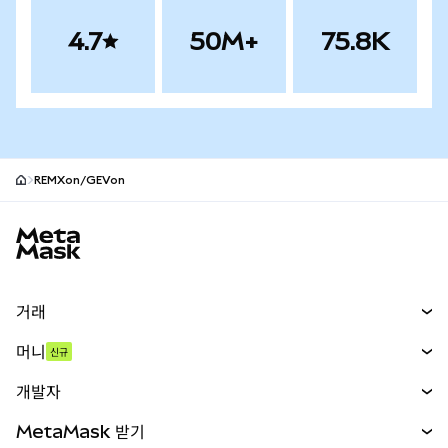
4.7
50M+
75.8K
REMXon/GEVon
MetaMask 사이트 바닥글
거래
스왑
머니
신규
예측 시장
신규
매수
개발자
무기한 선물
신규
카드
문서 보기
MetaMask 받기
실물자산
mUSD
신규