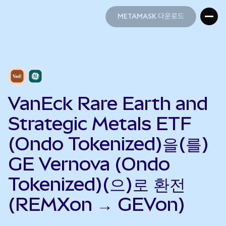
METAMASK 다운로드
METAMASK 다운로드
VanEck Rare Earth and
Strategic Metals ETF
(Ondo Tokenized)을(를)
GE Vernova (Ondo
Tokenized)(으)로 환전
(REMXon → GEVon)