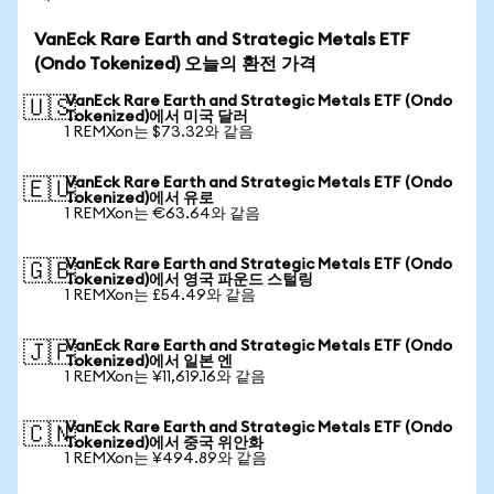
VanEck Rare Earth and Strategic Metals ETF
(Ondo Tokenized) 오늘의 환전 가격
VanEck Rare Earth and Strategic Metals ETF (Ondo
🇺🇸
Tokenized)에서 미국 달러
1 REMXon는 $73.32와 같음
VanEck Rare Earth and Strategic Metals ETF (Ondo
🇪🇺
Tokenized)에서 유로
1 REMXon는 €63.64와 같음
VanEck Rare Earth and Strategic Metals ETF (Ondo
🇬🇧
Tokenized)에서 영국 파운드 스털링
1 REMXon는 £54.49와 같음
VanEck Rare Earth and Strategic Metals ETF (Ondo
🇯🇵
Tokenized)에서 일본 엔
1 REMXon는 ¥11,619.16와 같음
VanEck Rare Earth and Strategic Metals ETF (Ondo
🇨🇳
Tokenized)에서 중국 위안화
1 REMXon는 ¥494.89와 같음