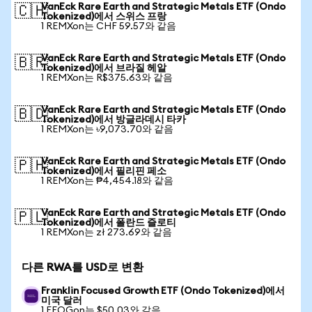
VanEck Rare Earth and Strategic Metals ETF (Ondo
🇨🇭
Tokenized)에서 스위스 프랑
1 REMXon는 CHF 59.57와 같음
VanEck Rare Earth and Strategic Metals ETF (Ondo
🇧🇷
Tokenized)에서 브라질 헤알
1 REMXon는 R$375.63와 같음
VanEck Rare Earth and Strategic Metals ETF (Ondo
🇧🇩
Tokenized)에서 방글라데시 타카
1 REMXon는 ৳9,073.70와 같음
VanEck Rare Earth and Strategic Metals ETF (Ondo
🇵🇭
Tokenized)에서 필리핀 페소
1 REMXon는 ₱4,454.18와 같음
VanEck Rare Earth and Strategic Metals ETF (Ondo
🇵🇱
Tokenized)에서 폴란드 즐로티
1 REMXon는 zł 273.69와 같음
다른 RWA를 USD로 변환
Franklin Focused Growth ETF (Ondo Tokenized)에서
미국 달러
1 FFOGon는 $50.03와 같음