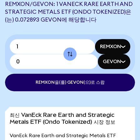
REMXON/GEVON: 1 VANECK RARE EARTH AND
STRATEGIC METALS ETF (ONDO TOKENIZED)은
(는) 0.072893 GEVON에 해당합니다
REMXON
GEVON
REMXON을(를) GEVON(으)로 스왑
최신 VanEck Rare Earth and Strategic
Metals ETF (Ondo Tokenized) 시장 정보
VanEck Rare Earth and Strategic Metals ETF