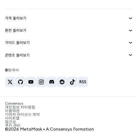
대시보드
Transaction Shield
수익 창출
Smart Accounts Kit
에이전트 지갑
신규
가격 둘러보기
임베디드 지갑
Snaps
비트코인 가격
환전 둘러보기
MetaMask Connect
이더리움 가격
보상
신규
BTC를 USD로 환전
솔라나 가격
가이드 둘러보기
Snaps
보안
ETH를 USD로 환전
BTC 매수
시바이누 가격
USDT를 INR로 환전
콘텐츠 둘러보기
웹3 서비스
고객 지원
ETH 매수
페페 가격
비트코인 지갑
BTC를 USDT로 환전
SOL 매수
채용
테더 가격
솔라나 지갑
한국어
BTC를 INR로 환전
PEPE 매수
연락처
USDC 가격
최고의 암호화폐 카드
ETH를 USDT로 환전
USDT 매수
체인링크 가격
최고의 모바일 암호화폐 지갑
USDT를 PHP로 환전
USDC 매수
Polymarket이란?
BTC를 EUR로 환전
SHIB 매수
Consensys
암호화폐 세금 뉴스
개인정보 처리방침
이용약관
BNB 매수
기여자 라이선스 계약
암호화폐 매수 방법
사이트맵
접근성
비트코인 매도 방법
쿠키 관리
©2026 MetaMask • A Consensys Formation