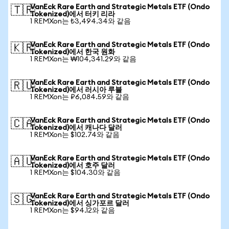
VanEck Rare Earth and Strategic Metals ETF (Ondo
🇹🇷
Tokenized)에서 터키 리라
1 REMXon는 ₺3,494.34와 같음
VanEck Rare Earth and Strategic Metals ETF (Ondo
🇰🇷
Tokenized)에서 한국 원화
1 REMXon는 ₩104,341.29와 같음
VanEck Rare Earth and Strategic Metals ETF (Ondo
🇷🇺
Tokenized)에서 러시아 루블
1 REMXon는 ₽6,084.59와 같음
VanEck Rare Earth and Strategic Metals ETF (Ondo
🇨🇦
Tokenized)에서 캐나다 달러
1 REMXon는 $102.74와 같음
VanEck Rare Earth and Strategic Metals ETF (Ondo
🇦🇺
Tokenized)에서 호주 달러
1 REMXon는 $104.30와 같음
VanEck Rare Earth and Strategic Metals ETF (Ondo
🇸🇬
Tokenized)에서 싱가포르 달러
1 REMXon는 $94.12와 같음