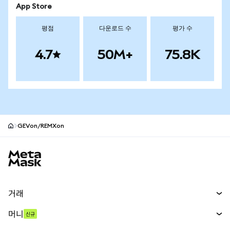
App Store
평점
다운로드 수
평가 수
4.7
50M+
75.8K
GEVon/REMXon
MetaMask 사이트 바닥글
거래
스왑
머니
신규
예측 시장
신규
매수