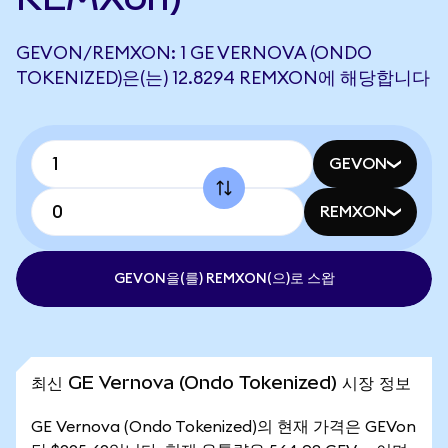
GEVON/REMXON: 1 GE VERNOVA (ONDO
TOKENIZED)은(는) 12.8294 REMXON에 해당합니다
GEVON
REMXON
GEVON을(를) REMXON(으)로 스왑
최신 GE Vernova (Ondo Tokenized) 시장 정보
GE Vernova (Ondo Tokenized)의 현재 가격은 GEVon