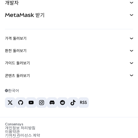
개발자
무기한 선물
신규
카드
문서 보기
MetaMask 받기
실물자산
mUSD
신규
대시보드
Transaction Shield
수익 창출
Smart Accounts Kit
에이전트 지갑
신규
가격 둘러보기
임베디드 지갑
Snaps
비트코인 가격
환전 둘러보기
MetaMask Connect
이더리움 가격
보상
신규
BTC를 USD로 환전
솔라나 가격
가이드 둘러보기
Snaps
보안
ETH를 USD로 환전
BTC 매수
시바이누 가격
USDT를 INR로 환전
콘텐츠 둘러보기
웹3 서비스
고객 지원
ETH 매수
페페 가격
비트코인 지갑
BTC를 USDT로 환전
SOL 매수
채용
테더 가격
솔라나 지갑
한국어
BTC를 INR로 환전
PEPE 매수
연락처
USDC 가격
최고의 암호화폐 카드
ETH를 USDT로 환전
USDT 매수
체인링크 가격
최고의 모바일 암호화폐 지갑
USDT를 PHP로 환전
USDC 매수
Polymarket이란?
BTC를 EUR로 환전
SHIB 매수
Consensys
암호화폐 세금 뉴스
개인정보 처리방침
이용약관
BNB 매수
기여자 라이선스 계약
암호화폐 매수 방법