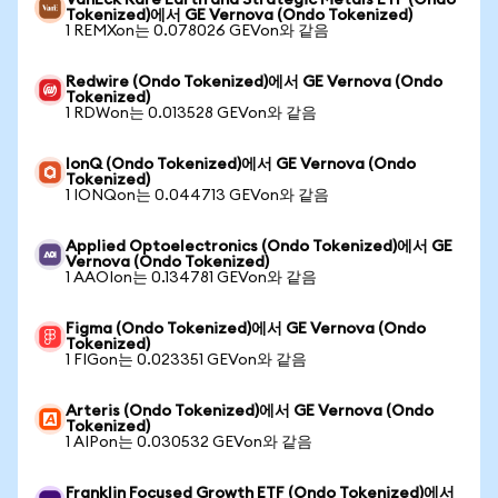
VanEck Rare Earth and Strategic Metals ETF (Ondo
Tokenized)에서 GE Vernova (Ondo Tokenized)
1 REMXon는 0.078026 GEVon와 같음
Redwire (Ondo Tokenized)에서 GE Vernova (Ondo
Tokenized)
1 RDWon는 0.013528 GEVon와 같음
IonQ (Ondo Tokenized)에서 GE Vernova (Ondo
Tokenized)
1 IONQon는 0.044713 GEVon와 같음
Applied Optoelectronics (Ondo Tokenized)에서 GE
Vernova (Ondo Tokenized)
1 AAOIon는 0.134781 GEVon와 같음
Figma (Ondo Tokenized)에서 GE Vernova (Ondo
Tokenized)
1 FIGon는 0.023351 GEVon와 같음
Arteris (Ondo Tokenized)에서 GE Vernova (Ondo
Tokenized)
1 AIPon는 0.030532 GEVon와 같음
Franklin Focused Growth ETF (Ondo Tokenized)에서