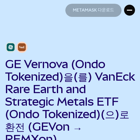
METAMASK 다운로드
METAMASK 다운로드
GE Vernova (Ondo
Tokenized)을(를) VanEck
Rare Earth and
Strategic Metals ETF
(Ondo Tokenized)(으)로
환전 (GEVon →
REMXon)