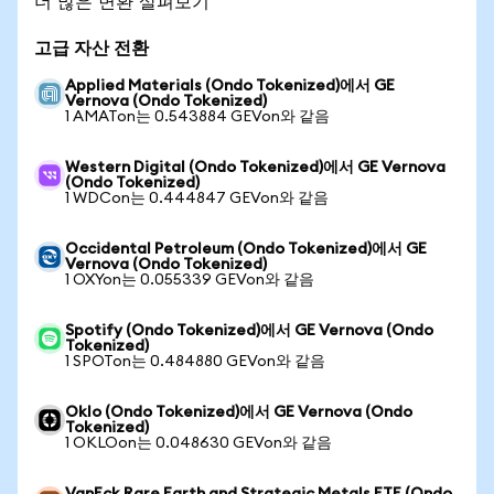
더 많은 변환 살펴보기
고급 자산 전환
Applied Materials (Ondo Tokenized)에서 GE
Vernova (Ondo Tokenized)
1 AMATon는 0.543884 GEVon와 같음
Western Digital (Ondo Tokenized)에서 GE Vernova
(Ondo Tokenized)
1 WDCon는 0.444847 GEVon와 같음
Occidental Petroleum (Ondo Tokenized)에서 GE
Vernova (Ondo Tokenized)
1 OXYon는 0.055339 GEVon와 같음
Spotify (Ondo Tokenized)에서 GE Vernova (Ondo
Tokenized)
1 SPOTon는 0.484880 GEVon와 같음
Oklo (Ondo Tokenized)에서 GE Vernova (Ondo
Tokenized)
1 OKLOon는 0.048630 GEVon와 같음