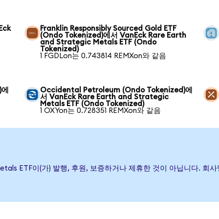
Eck
Franklin Responsibly Sourced Gold ETF
(Ondo Tokenized)에서 VanEck Rare Earth
and Strategic Metals ETF (Ondo
Tokenized)
1 FGDLon는 0.743814 REMXon와 같음
d)에
Occidental Petroleum (Ondo Tokenized)에
서 VanEck Rare Earth and Strategic
Metals ETF (Ondo Tokenized)
1 OXYon는 0.728351 REMXon와 같음
ategic Metals ETF이(가) 발행, 후원, 보증하거나 제휴한 것이 아닙니