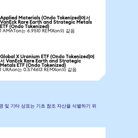
Applied Materials (Ondo Tokenized)에서
VanEck Rare Earth and Strategic Metals
ETF (Ondo Tokenized)
1 AMATon는 6.9510 REMXon와 같음
Global X Uranium ETF (Ondo Tokenized)에
서 VanEck Rare Earth and Strategic
Metals ETF (Ondo Tokenized)
1 URAon는 0.574613 REMXon와 같음
다. 회사명 및 기타 상표는 기초 참조 자산을 식별하기 위