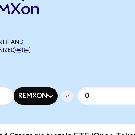
EMXon
RTH AND
NIZED)은(는)
REMXON