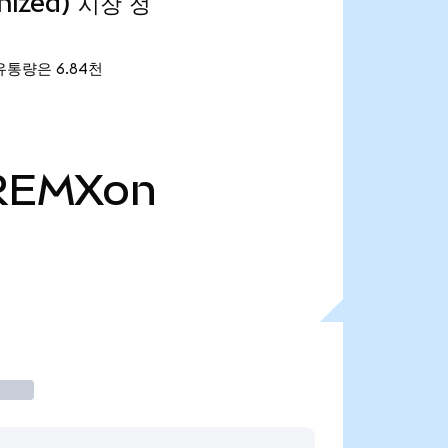
enized) 시장 정
재 유통량은 6.84천
REMXon