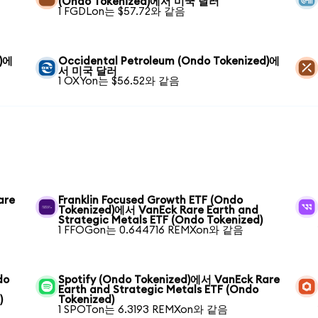
(Ondo Tokenized)에서 미국 달러
1 FGDLon는 $57.72와 같음
d)에
Occidental Petroleum (Ondo Tokenized)에
서 미국 달러
1 OXYon는 $56.52와 같음
are
Franklin Focused Growth ETF (Ondo
Tokenized)에서 VanEck Rare Earth and
Strategic Metals ETF (Ondo Tokenized)
1 FFOGon는 0.644716 REMXon와 같음
do
Spotify (Ondo Tokenized)에서 VanEck Rare
Earth and Strategic Metals ETF (Ondo
)
Tokenized)
1 SPOTon는 6.3193 REMXon와 같음