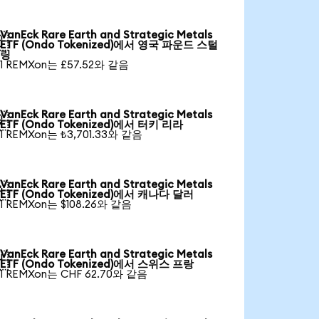
VanEck Rare Earth and Strategic Metals

ETF (Ondo Tokenized)에서 영국 파운드 스털
링
1 REMXon는 £57.52와 같음
VanEck Rare Earth and Strategic Metals

ETF (Ondo Tokenized)에서 터키 리라
1 REMXon는 ₺3,701.33와 같음
VanEck Rare Earth and Strategic Metals

ETF (Ondo Tokenized)에서 캐나다 달러
1 REMXon는 $108.26와 같음
VanEck Rare Earth and Strategic Metals

ETF (Ondo Tokenized)에서 스위스 프랑
1 REMXon는 CHF 62.70와 같음