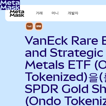
거래
머니
개발자
VanEck Rare 
and Strategic
Metals ETF (
Tokenized)을(
SPDR Gold Sh
(Ondo Tokeni