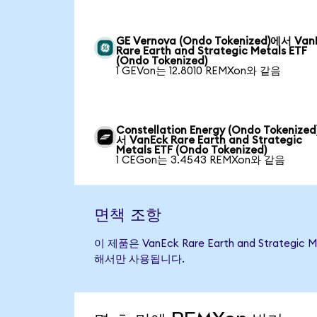
GE Vernova (Ondo Tokenized)에서 Van
Rare Earth and Strategic Metals ETF
(Ondo Tokenized)
1 GEVon는 12.8010 REMXon와 같음
Constellation Energy (Ondo Tokenize
서 VanEck Rare Earth and Strategic
Metals ETF (Ondo Tokenized)
1 CEGon는 3.4543 REMXon와 같음
면책 조항
이 제품은 VanEck Rare Earth and Str
해서만 사용됩니다.