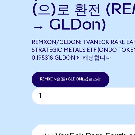
(으)로 환전 (R
→ GLDon)
REMXON/GLDON: 1 VANECK RARE EA
STRATEGIC METALS ETF (ONDO TOKE
0.195318 GLDON에 해당합니다
REMXON을(를) GLDON(으)로 스왑