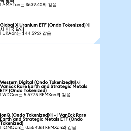
국 달러
1 AMATon는 $539.40와 같음
Global X Uranium ETF (Ondo Tokenized)에
서 미국 달러
1 URAon는 $44.59와 같음
Western Digital (Ondo Tokenized)에서
VanEck Rare Earth and Strategic Metals
ETF (Ondo Tokenized)
1 WDCon는 5.5778 REMXon와 같음
IonQ (Ondo Tokenized)에서 VanEck Rare
Earth and Strategic Metals ETF (Ondo
Tokenized)
1 IONQon는 0.554381 REMXon와 같음