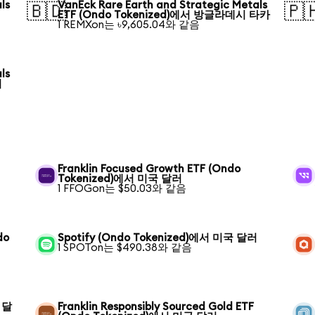
ls
VanEck Rare Earth and Strategic Metals
🇧🇩
🇵
ETF (Ondo Tokenized)에서 방글라데시 타카
1 REMXon는 ৳9,605.04와 같음
ls
티
Franklin Focused Growth ETF (Ondo
Tokenized)에서 미국 달러
1 FFOGon는 $50.03와 같음
do
Spotify (Ondo Tokenized)에서 미국 달러
1 SPOTon는 $490.38와 같음
 달
Franklin Responsibly Sourced Gold ETF