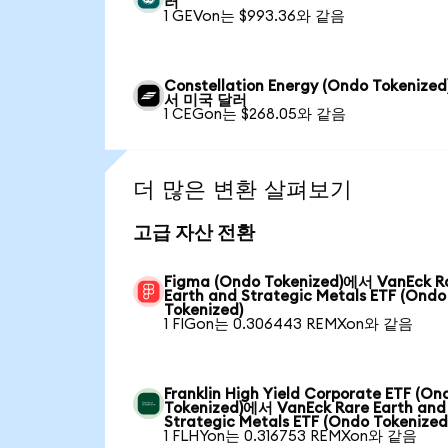
러
1 GEVon는 $993.36와 같음
Constellation Energy (Ondo Tokenize
서 미국 달러
1 CEGon는 $268.05와 같음
더 많은 변환 살펴보기
고급 자산 전환
Figma (Ondo Tokenized)에서 VanEck R
Earth and Strategic Metals ETF (Ondo
Tokenized)
1 FIGon는 0.306443 REMXon와 같음
Franklin High Yield Corporate ETF (On
Tokenized)에서 VanEck Rare Earth and
Strategic Metals ETF (Ondo Tokenized
1 FLHYon는 0.316753 REMXon와 같음