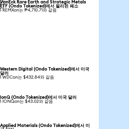
VanEck Rare Earth and Strategic Metals

ETF (Ondo Tokenized)에서 필리핀 페소
1 REMXon는 ₱4,710.71와 같음
Western Digital (Ondo Tokenized)에서 미국
달러
1 WDCon는 $432.84와 같음
IonQ (Ondo Tokenized)에서 미국 달러
1 IONQon는 $43.02와 같음
Applied Materials (Ondo Tokenized)에서 미