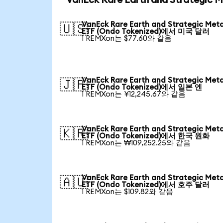
VanEck Rare Earth and Strategic
VanEck Rare Earth and Strategic Meta
🇺🇸
ETF (Ondo Tokenized)에서 미국 달러
1 REMXon는 $77.60와 같음
VanEck Rare Earth and Strategic Meta
🇯🇵
ETF (Ondo Tokenized)에서 일본 엔
1 REMXon는 ¥12,245.67와 같음
VanEck Rare Earth and Strategic Meta
🇰🇷
ETF (Ondo Tokenized)에서 한국 원화
1 REMXon는 ₩109,252.25와 같음
VanEck Rare Earth and Strategic Meta
🇦🇺
ETF (Ondo Tokenized)에서 호주 달러
1 REMXon는 $109.82와 같음