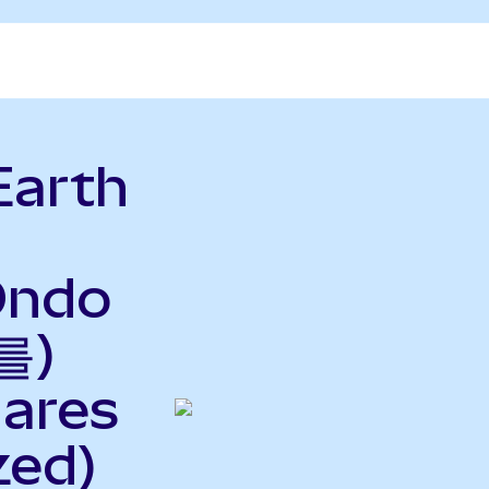
Earth
Ondo
를)
ares
zed)