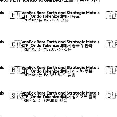
 Metals ETF (Ondo Tokenized) 오늘의 환전 가격
ls
VanEck Rare Earth and Strategic Metals
🇪🇺
🇬
ETF (Ondo Tokenized)에서 유로
1 REMXon는 €67.12와 같음
ls
VanEck Rare Earth and Strategic Metals
🇨🇳
🇹
ETF (Ondo Tokenized)에서 중국 위안화
1 REMXon는 ¥523.57와 같음
ls
VanEck Rare Earth and Strategic Metals
🇷🇺
🇨
ETF (Ondo Tokenized)에서 러시아 루블
1 REMXon는 ₽6,383.84와 같음
ls
VanEck Rare Earth and Strategic Metals
🇸🇬
🇨
ETF (Ondo Tokenized)에서 싱가포르 달러
1 REMXon는 $99.18와 같음