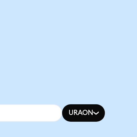
URAON