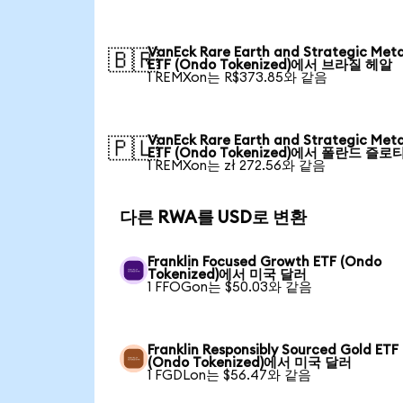
VanEck Rare Earth and Strategic Meta
🇧🇷
ETF (Ondo Tokenized)에서 브라질 헤알
1 REMXon는 R$373.85와 같음
VanEck Rare Earth and Strategic Meta
🇵🇱
ETF (Ondo Tokenized)에서 폴란드 즐로
1 REMXon는 zł 272.56와 같음
다른 RWA를 USD로 변환
Franklin Focused Growth ETF (Ondo
Tokenized)에서 미국 달러
1 FFOGon는 $50.03와 같음
Franklin Responsibly Sourced Gold ETF
(Ondo Tokenized)에서 미국 달러
1 FGDLon는 $56.47와 같음