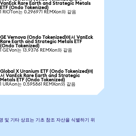
VanEck Rare Earth and Strategic Metals
ETF (Ondo Tokenized)
1 RIOTon는 0.296971 REMXon와 같음
GE Vernova (Ondo Tokenized)에서 VanEck
Rare Earth and Strategic Metals ETF
(Ondo Tokenized)
1 GEVon는 13.9376 REMXon와 같음
Global X Uranium ETF (Ondo Tokenized)에
서 VanEck Rare Earth and Strategic
Metals ETF (Ondo Tokenized)
1 URAon는 0.595861 REMXon와 같음
다. 회사명 및 기타 상표는 기초 참조 자산을 식별하기 위