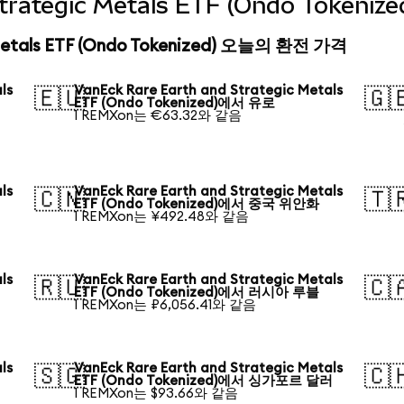
Strategic Metals ETF (Ondo Toke
 Metals ETF (Ondo Tokenized) 오늘의 환전 가격
ls
VanEck Rare Earth and Strategic Metals
🇪🇺
🇬
ETF (Ondo Tokenized)에서 유로
1 REMXon는 €63.32와 같음
ls
VanEck Rare Earth and Strategic Metals
🇨🇳
🇹
ETF (Ondo Tokenized)에서 중국 위안화
1 REMXon는 ¥492.48와 같음
ls
VanEck Rare Earth and Strategic Metals
🇷🇺
🇨
ETF (Ondo Tokenized)에서 러시아 루블
1 REMXon는 ₽6,056.41와 같음
ls
VanEck Rare Earth and Strategic Metals
🇸🇬
🇨
ETF (Ondo Tokenized)에서 싱가포르 달러
1 REMXon는 $93.66와 같음