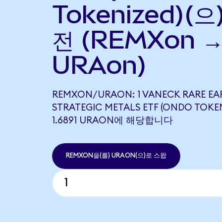
Tokenized)(으
전 (REMXon 
URAon)
REMXON/URAON: 1 VANECK RARE EA
STRATEGIC METALS ETF (ONDO TOKE
1.6891 URAON에 해당합니다
REMXON을(를) URAON(으)로 스왑