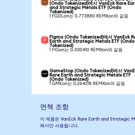
(Ondo Tokenized)에서 VanEck Rare Ear
and Strategic Metals ETF (Ondo
Tokenized)
1 FGDLon는 0.773880 REMXon와 같음
Figma (Ondo Tokenized)에서 VanEck R
Earth and Strategic Metals ETF (Ondo
Tokenized)
1 FIGon는 0.330410 REMXon와 같음
GameStop (Ondo Tokenized)에서 VanE
Rare Earth and Strategic Metals ETF
(Ondo Tokenized)
1 GMEon는 0.264218 REMXon와 같음
면책 조항
이 제품은 VanEck Rare Earth and Str
해서만 사용됩니다.