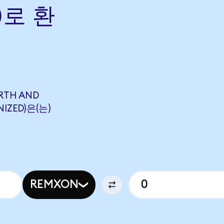
)로 환
→
RTH AND
NIZED)은(는)
REMXON