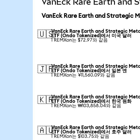
VanEck Rare Earth and 
VanEck Rare Earth and Strategic
VanEck Rare Earth and Strategic Meta
🇺🇸
ETF (Ondo Tokenized)에서 미국 달러
1 REMXon는 $72.97와 같음
VanEck Rare Earth and Strategic Meta
🇯🇵
ETF (Ondo Tokenized)에서 일본 엔
1 REMXon는 ¥11,560.09와 같음
VanEck Rare Earth and Strategic Meta
🇰🇷
ETF (Ondo Tokenized)에서 한국 원화
1 REMXon는 ₩103,858.04와 같음
VanEck Rare Earth and Strategic Meta
🇦🇺
ETF (Ondo Tokenized)에서 호주 달러
1 REMXon는 $103.75와 같음