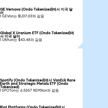
GE Vernova (Ondo Tokenized)에서 미국 달
러
1 GEVon는 $1,017.03와 같음
Global X Uranium ETF (Ondo Tokenized)에
서 미국 달러
1 URAon는 $43.48와 같음
Spotify (Ondo Tokenized)에서 VanEck Rare
Earth and Strategic Metals ETF (Ondo
Tokenized)
1 SPOTon는 6.5557 REMXon와 같음
Riot Platforms (Ondo Tokenized)에서