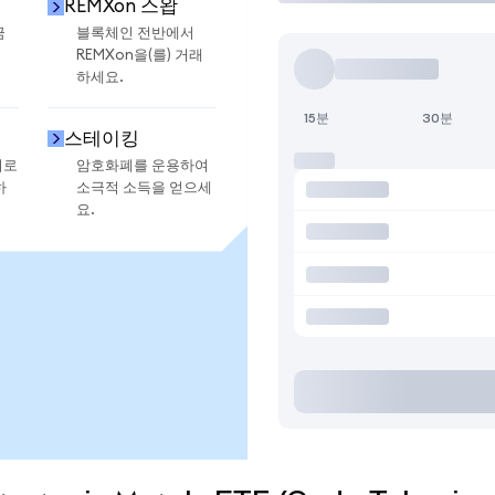
REMXon 스왑
금
블록체인 전반에서
REMXon을(를) 거래
하세요.
15분
30분
스테이킹
지로
암호화폐를 운용하여
하
소극적 소득을 얻으세
요.