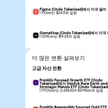
Figma (Ondo Tokenized)에서 미국 달러
1 FIGon는 $24.11와 같음
GameStop (Ondo Tokenized)에서 미국
1 GMEon는 $19.28와 같음
더 많은 변환 살펴보기
고급 자산 전환
Franklin Focused Growth ETF (Ondo
Tokenized)에서 VanEck Rare Earth and
Strategic Metals ETF (Ondo Tokenized
1 FFOGon는 0.685624 REMXon와 같음
Franklin Responsibly Sourced Gold ETF