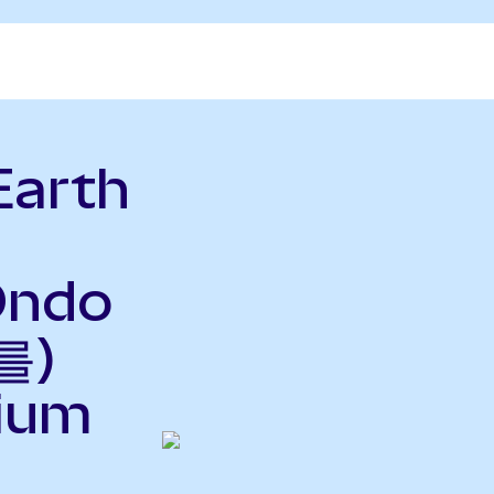
Earth
Ondo
를)
nium