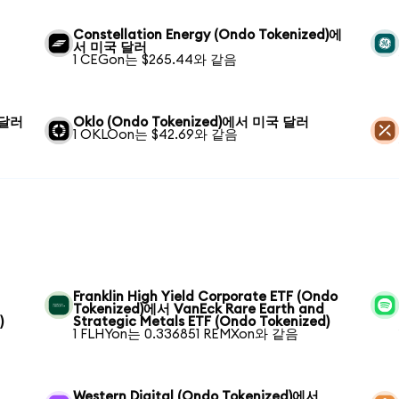
Constellation Energy (Ondo Tokenized)에
서 미국 달러
1 CEGon는 $265.44와 같음
 달러
Oklo (Ondo Tokenized)에서 미국 달러
1 OKLOon는 $42.69와 같음
Franklin High Yield Corporate ETF (Ondo
Tokenized)에서 VanEck Rare Earth and
)
Strategic Metals ETF (Ondo Tokenized)
1 FLHYon는 0.336851 REMXon와 같음
Western Digital (Ondo Tokenized)에서