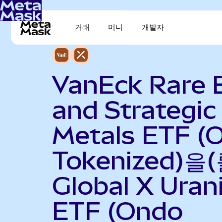
거래
머니
개발자
VanEck Rare 
and Strategic
Metals ETF (
Tokenized)을(
Global X Ura
ETF (Ondo