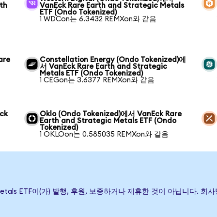
th
VanEck Rare Earth and Strategic Metals
ETF (Ondo Tokenized)
1 WDCon는 6.3432 REMXon와 같음
are
Constellation Energy (Ondo Tokenized)에
서 VanEck Rare Earth and Strategic
Metals ETF (Ondo Tokenized)
1 CEGon는 3.6377 REMXon와 같음
ck
Oklo (Ondo Tokenized)에서 VanEck Rare
Earth and Strategic Metals ETF (Ondo
Tokenized)
1 OKLOon는 0.585035 REMXon와 같음
ategic Metals ETF이(가) 발행, 후원, 보증하거나 제휴한 것이 아닙니