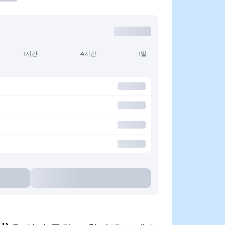
1시간
4시간
1일