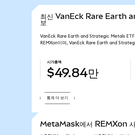
최신 VanEck Rare Earth an
보
VanEck Rare Earth and Strategic Meta
REMXon이며, VanEck Rare Earth and Strat
시가총액
$49.84만
통계 더 보기
통계 더 보기
MetaMask에서 REMXon 