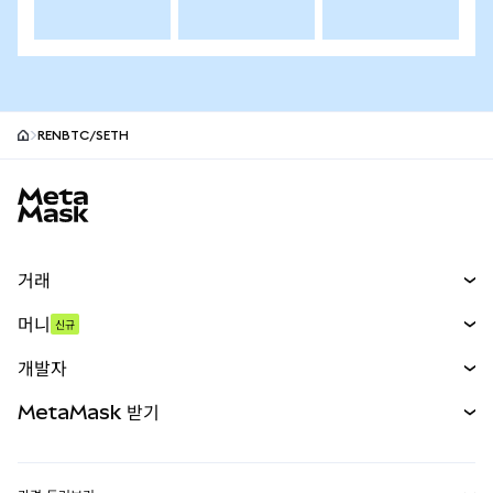
RENBTC/SETH
MetaMask 사이트 바닥글
거래
스왑
머니
신규
예측 시장
신규
매수
개발자
무기한 선물
신규
카드
문서 보기
MetaMask 받기
실물자산
mUSD
신규
대시보드
Transaction Shield
수익 창출
Smart Accounts Kit
에이전트 지갑
신규