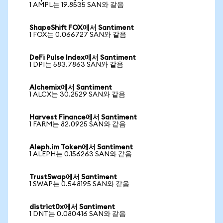
1 AMPL는 19.8535 SAN와 같음
ShapeShift FOX에서 Santiment
1 FOX는 0.066727 SAN와 같음
DeFi Pulse Index에서 Santiment
1 DPI는 583.7863 SAN와 같음
Alchemix에서 Santiment
1 ALCX는 30.2529 SAN와 같음
Harvest Finance에서 Santiment
1 FARM는 82.0925 SAN와 같음
Aleph.im Token에서 Santiment
1 ALEPH는 0.156263 SAN와 같음
TrustSwap에서 Santiment
1 SWAP는 0.548195 SAN와 같음
district0x에서 Santiment
1 DNT는 0.080416 SAN와 같음