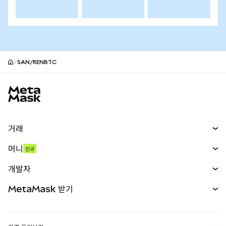
SAN/RENBTC
MetaMask 사이트 바닥글
거래
스왑
머니
신규
예측 시장
신규
매수
개발자
무기한 선물
신규
카드
문서 보기
MetaMask 받기
실물자산
mUSD
신규
대시보드
Transaction Shield
수익 창출
Smart Accounts Kit
에이전트 지갑
신규