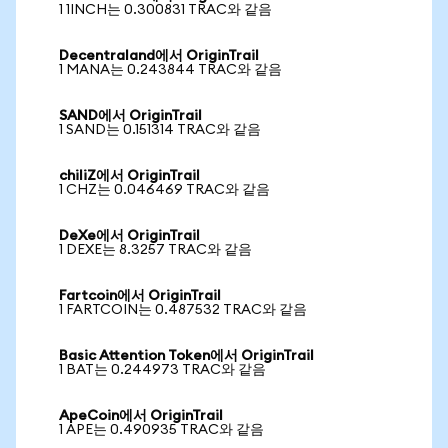
1 1INCH는 0.300831 TRAC와 같음
Decentraland에서 OriginTrail
1 MANA는 0.243844 TRAC와 같음
SAND에서 OriginTrail
1 SAND는 0.151314 TRAC와 같음
chiliZ에서 OriginTrail
1 CHZ는 0.046469 TRAC와 같음
DeXe에서 OriginTrail
1 DEXE는 8.3257 TRAC와 같음
Fartcoin에서 OriginTrail
1 FARTCOIN는 0.487532 TRAC와 같음
Basic Attention Token에서 OriginTrail
1 BAT는 0.244973 TRAC와 같음
ApeCoin에서 OriginTrail
1 APE는 0.490935 TRAC와 같음