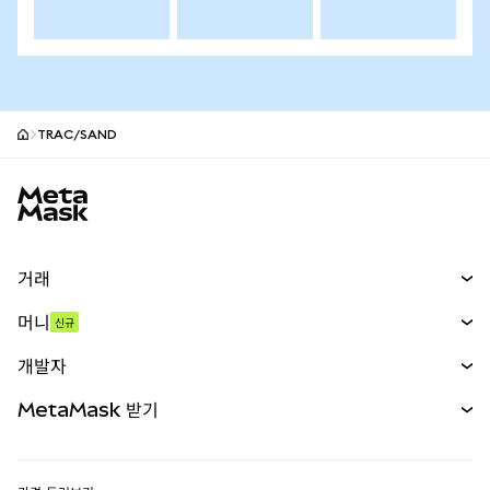
TRAC/SAND
MetaMask 사이트 바닥글
거래
스왑
머니
신규
예측 시장
신규
매수
개발자
무기한 선물
신규
카드
문서 보기
MetaMask 받기
실물자산
mUSD
신규
대시보드
Transaction Shield
수익 창출
Smart Accounts Kit
에이전트 지갑
신규