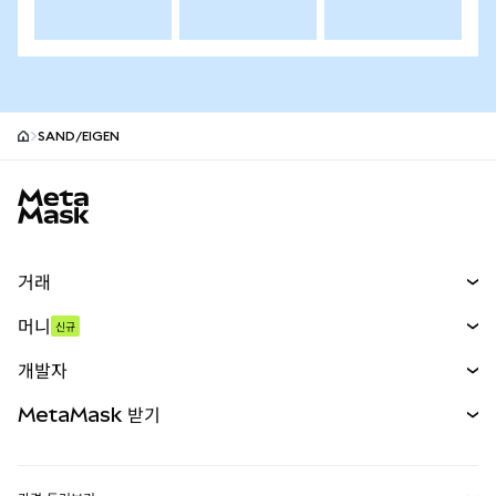
SAND/EIGEN
MetaMask 사이트 바닥글
거래
스왑
머니
신규
예측 시장
신규
매수
개발자
무기한 선물
신규
카드
문서 보기
MetaMask 받기
실물자산
mUSD
신규
대시보드
Transaction Shield
수익 창출
Smart Accounts Kit
에이전트 지갑
신규