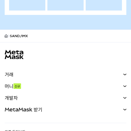
SAND/IMX
MetaMask 사이트 바닥글
거래
스왑
머니
신규
예측 시장
신규
매수
개발자
무기한 선물
신규
카드
문서 보기
MetaMask 받기
실물자산
mUSD
신규
대시보드
Transaction Shield
수익 창출
Smart Accounts Kit
에이전트 지갑
신규