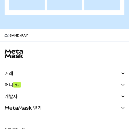
SAND/RAY
MetaMask 사이트 바닥글
거래
스왑
머니
신규
예측 시장
신규
매수
개발자
무기한 선물
신규
카드
문서 보기
MetaMask 받기
실물자산
mUSD
신규
대시보드
Transaction Shield
수익 창출
Smart Accounts Kit
에이전트 지갑
신규