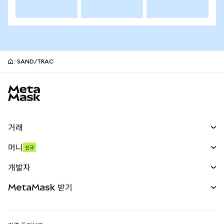
SAND/TRAC
MetaMask 사이트 바닥글
거래
스왑
머니
신규
예측 시장
신규
매수
개발자
무기한 선물
신규
카드
문서 보기
MetaMask 받기
실물자산
mUSD
신규
대시보드
Transaction Shield
수익 창출
Smart Accounts Kit
에이전트 지갑
신규