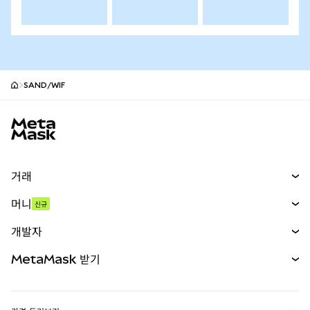
SAND/WIF
MetaMask 사이트 바닥글
거래
스왑
머니
신규
예측 시장
신규
매수
개발자
무기한 선물
신규
카드
문서 보기
MetaMask 받기
실물자산
mUSD
신규
대시보드
Transaction Shield
수익 창출
Smart Accounts Kit
에이전트 지갑
신규