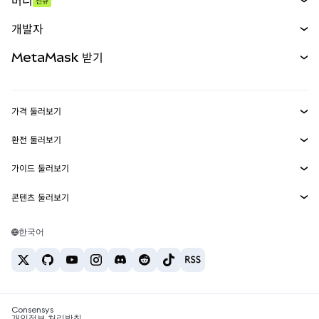
머니
신규
예측 시장
신규
매수
개발자
무기한 선물
신규
카드
문서 보기
MetaMask 받기
실물자산
mUSD
신규
대시보드
Transaction Shield
수익 창출
Smart Accounts Kit
에이전트 지갑
신규
가격 둘러보기
임베디드 지갑
Snaps
비트코인 가격
환전 둘러보기
MetaMask Connect
이더리움 가격
보상
신규
BTC를 USD로 환전
솔라나 가격
가이드 둘러보기
Snaps
보안
ETH를 USD로 환전
BTC 매수
시바이누 가격
USDT를 INR로 환전
콘텐츠 둘러보기
웹3 서비스
고객 지원
ETH 매수
페페 가격
비트코인 지갑
BTC를 USDT로 환전
SOL 매수
채용
테더 가격
솔라나 지갑
한국어
BTC를 INR로 환전
PEPE 매수
연락처
USDC 가격
최고의 암호화폐 카드
ETH를 USDT로 환전
USDT 매수
체인링크 가격
최고의 모바일 암호화폐 지갑
USDT를 PHP로 환전
USDC 매수
Polymarket이란?
BTC를 EUR로 환전
SHIB 매수
Consensys
암호화폐 세금 뉴스
개인정보 처리방침