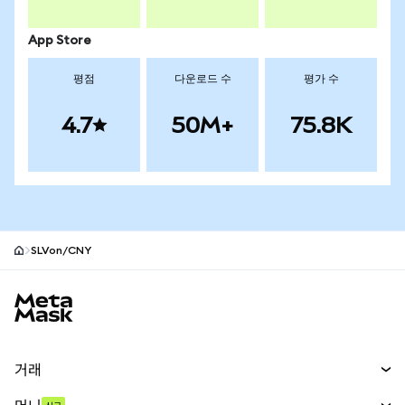
App Store
평점
다운로드 수
평가 수
4.7
50M+
75.8K
SLVon/CNY
MetaMask 사이트 바닥글
거래
스왑