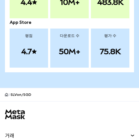
4.4
10M+
483.8K
App Store
평점
다운로드 수
평가 수
4.7
50M+
75.8K
SLVon/SGD
MetaMask 사이트 바닥글
거래