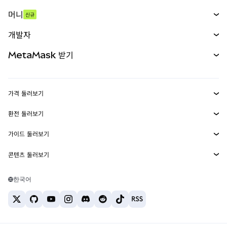
스왑
머니
신규
예측 시장
신규
매수
개발자
무기한 선물
신규
카드
문서 보기
MetaMask 받기
실물자산
mUSD
신규
대시보드
Transaction Shield
수익 창출
Smart Accounts Kit
에이전트 지갑
신규
가격 둘러보기
임베디드 지갑
Snaps
비트코인 가격
환전 둘러보기
MetaMask Connect
이더리움 가격
보상
신규
BTC를 USD로 환전
솔라나 가격
가이드 둘러보기
Snaps
보안
ETH를 USD로 환전
BTC 매수
시바이누 가격
USDT를 INR로 환전
콘텐츠 둘러보기
웹3 서비스
고객 지원
ETH 매수
페페 가격
비트코인 지갑
BTC를 USDT로 환전
SOL 매수
채용
테더 가격
솔라나 지갑
한국어
BTC를 INR로 환전
PEPE 매수
연락처
USDC 가격
최고의 암호화폐 카드
ETH를 USDT로 환전
USDT 매수
체인링크 가격
최고의 모바일 암호화폐 지갑
USDT를 PHP로 환전
USDC 매수
Polymarket이란?