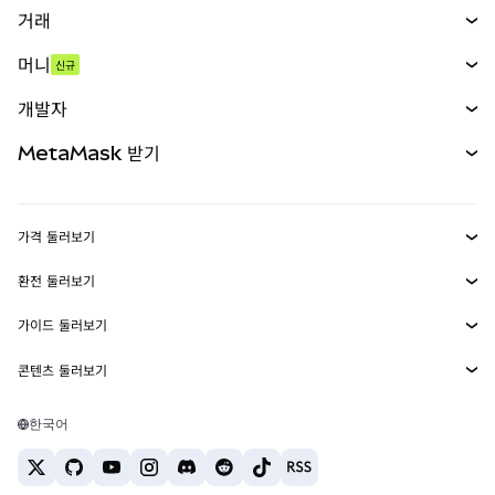
거래
스왑
머니
신규
예측 시장
신규
매수
개발자
무기한 선물
신규
카드
문서 보기
MetaMask 받기
실물자산
mUSD
신규
대시보드
Transaction Shield
수익 창출
Smart Accounts Kit
에이전트 지갑
신규
가격 둘러보기
임베디드 지갑
Snaps
비트코인 가격
환전 둘러보기
MetaMask Connect
이더리움 가격
보상
신규
BTC를 USD로 환전
솔라나 가격
가이드 둘러보기
Snaps
보안
ETH를 USD로 환전
BTC 매수
시바이누 가격
USDT를 INR로 환전
콘텐츠 둘러보기
웹3 서비스
고객 지원
ETH 매수
페페 가격
비트코인 지갑
BTC를 USDT로 환전
SOL 매수
채용
테더 가격
솔라나 지갑
한국어
BTC를 INR로 환전
PEPE 매수
연락처
USDC 가격
최고의 암호화폐 카드
ETH를 USDT로 환전
USDT 매수
체인링크 가격
최고의 모바일 암호화폐 지갑