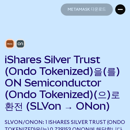
METAMASK 다운로드
METAMASK 다운로드
iShares Silver Trust
(Ondo Tokenized)을(를)
ON Semiconductor
(Ondo Tokenized)(으)로
환전 (SLVon → ONon)
SLVON/ONON: 1 ISHARES SILVER TRUST (ONDO
TOKENIZED)은(는) 0.729153 ONON에 해당합니다