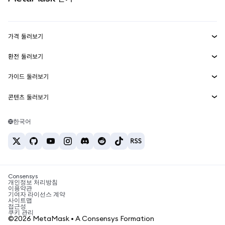
실물자산
mUSD
신규
대시보드
Transaction Shield
수익 창출
Smart Accounts Kit
에이전트 지갑
신규
가격 둘러보기
임베디드 지갑
Snaps
비트코인 가격
환전 둘러보기
MetaMask Connect
이더리움 가격
보상
신규
BTC를 USD로 환전
솔라나 가격
가이드 둘러보기
Snaps
보안
ETH를 USD로 환전
BTC 매수
시바이누 가격
USDT를 INR로 환전
콘텐츠 둘러보기
웹3 서비스
고객 지원
ETH 매수
페페 가격
비트코인 지갑
BTC를 USDT로 환전
SOL 매수
채용
테더 가격
솔라나 지갑
한국어
BTC를 INR로 환전
PEPE 매수
연락처
USDC 가격
최고의 암호화폐 카드
ETH를 USDT로 환전
USDT 매수
체인링크 가격
최고의 모바일 암호화폐 지갑
USDT를 PHP로 환전
USDC 매수
Polymarket이란?
BTC를 EUR로 환전
SHIB 매수
Consensys
암호화폐 세금 뉴스
개인정보 처리방침
이용약관
BNB 매수
기여자 라이선스 계약
암호화폐 매수 방법
사이트맵
접근성
비트코인 매도 방법
쿠키 관리
©2026 MetaMask • A Consensys Formation