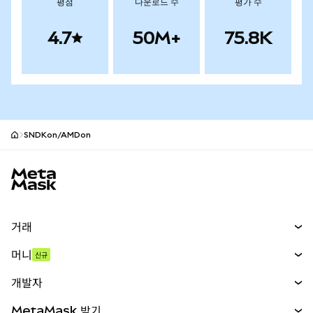
평점
다운로드 수
평가 수
4.7
50M+
75.8K
SNDKon/AMDon
MetaMask 사이트 바닥글
거래
스왑
머니
신규
예측 시장
신규
매수
개발자
무기한 선물
신규
카드
문서 보기
MetaMask 받기