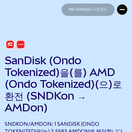
METAMASK 다운로드
METAMASK 다운로드
SanDisk (Ondo
Tokenized)을(를) AMD
(Ondo Tokenized)(으)로
환전 (SNDKon →
AMDon)
SNDKON/AMDON: 1 SANDISK (ONDO
TOKENIZED)은(는) 2.5583 AMDON에 해당합니다