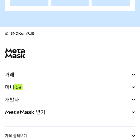
SNDKon/RUB
MetaMask 사이트 바닥글
거래
스왑
머니
신규
예측 시장
신규
매수
개발자
무기한 선물
신규
카드
문서 보기
MetaMask 받기
실물자산
mUSD
신규
대시보드
Transaction Shield
수익 창출
Smart Accounts Kit
에이전트 지갑
신규
가격 둘러보기
임베디드 지갑