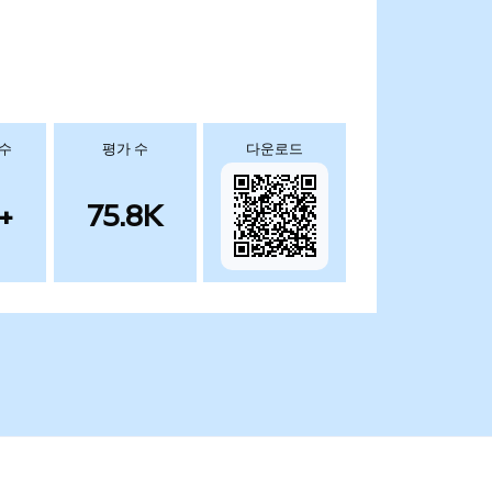
 수
평가 수
다운로드
+
75.8K