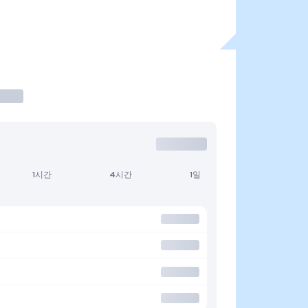
1시간
4시간
1일