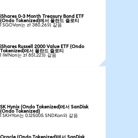
iShares 0-3 Month Treasury Bond ETF
(Ondo Tokenized)에서 폴란드 즐로티
1 SGOVon는 zł 380.26와 같음
iShares Russell 2000 Value ETF (Ondo
Tokenized)에서 폴란드 즐로티
1 IWNon는 zł 851.22와 같음
SK Hynix (Ondo Tokenized)에서 SanDisk
(Ondo Tokenized)
1 SKHYon는 0.125005 SNDKon와 같음
Oracle (Ondo Tokenized)에서 SanDisk