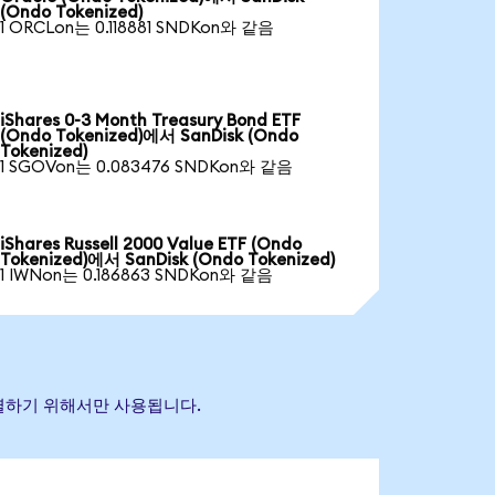
(Ondo Tokenized)
1 ORCLon는 0.118881 SNDKon와 같음
iShares 0-3 Month Treasury Bond ETF
(Ondo Tokenized)에서 SanDisk (Ondo
Tokenized)
1 SGOVon는 0.083476 SNDKon와 같음
iShares Russell 2000 Value ETF (Ondo
Tokenized)에서 SanDisk (Ondo Tokenized)
1 IWNon는 0.186863 SNDKon와 같음
 식별하기 위해서만 사용됩니다.