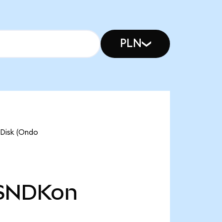
PLN
isk (Ondo
SNDKon