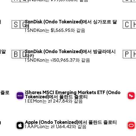
러
SanDisk (Ondo Tokenized)에서 싱가포르 달
🇸🇬
🇨
러
1 SNDKon는 $1,565.95와 같음
 헤알
SanDisk (Ondo Tokenized)에서 방글라데시
🇧🇩
🇵
타카
1 SNDKon는 ৳150,965.37와 같음
드 즐로
iShares MSCI Emerging Markets ETF (Ondo
Tokenized)에서 폴란드 즐로티
1 EEMon는 zł 247.84와 같음
g
Apple (Ondo Tokenized)에서 폴란드 즐로티
1 AAPLon는 zł 1,164.42와 같음