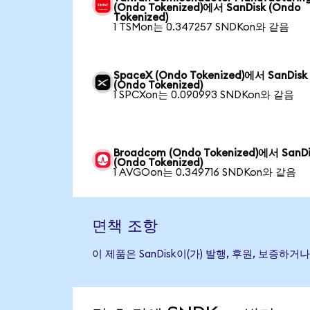
(Ondo Tokenized)에서 SanDisk (Ondo
Tokenized)
1 TSMon는 0.347257 SNDKon와 같음
SpaceX (Ondo Tokenized)에서 SanDisk
(Ondo Tokenized)
1 SPCXon는 0.090993 SNDKon와 같음
Broadcom (Ondo Tokenized)에서 SanDi
(Ondo Tokenized)
1 AVGOon는 0.349716 SNDKon와 같음
면책 조항
이 제품은 SanDisk이(가) 발행, 후원, 보증