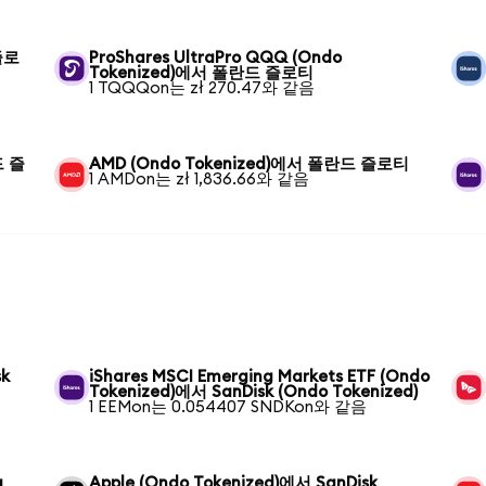
즐로
ProShares UltraPro QQQ (Ondo
Tokenized)에서 폴란드 즐로티
1 TQQQon는 zł 270.47와 같음
드 즐
AMD (Ondo Tokenized)에서 폴란드 즐로티
1 AMDon는 zł 1,836.66와 같음
sk
iShares MSCI Emerging Markets ETF (Ondo
Tokenized)에서 SanDisk (Ondo Tokenized)
1 EEMon는 0.054407 SNDKon와 같음
g
Apple (Ondo Tokenized)에서 SanDisk