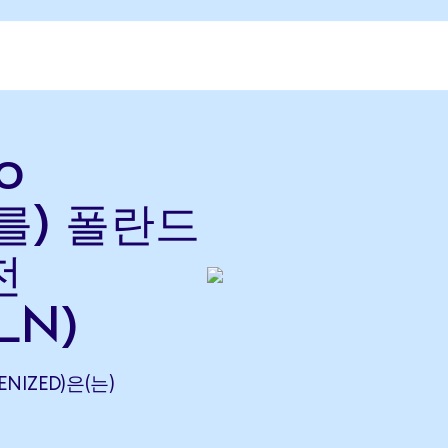
o
(를) 폴란드
전
LN)
ENIZED)은(는)