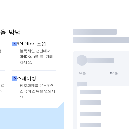
사용 방법
거래
SNDKon 스왑
금
블록체인 전반에서
SNDKon을(를) 거래
하세요.
15분
30분
스테이킹
지로
암호화폐를 운용하여
하
소극적 소득을 얻으세
요.