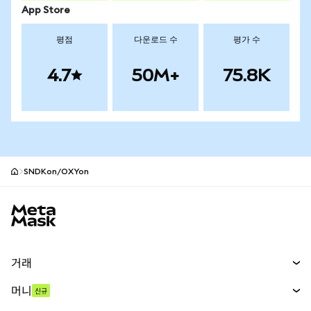
App Store
평점
다운로드 수
평가 수
4.7
50M+
75.8K
SNDKon/OXYon
MetaMask 사이트 바닥글
거래
스왑
머니
신규
예측 시장
신규
매수