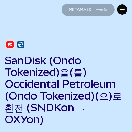
METAMASK 다운로드
METAMASK 다운로드
SanDisk (Ondo
Tokenized)을(를)
Occidental Petroleum
(Ondo Tokenized)(으)로
환전 (SNDKon →
OXYon)