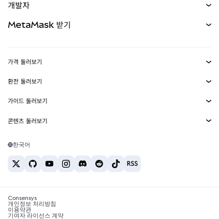
개발자
무기한 선물
신규
카드
문서 보기
MetaMask 받기
실물자산
mUSD
신규
대시보드
Transaction Shield
수익 창출
Smart Accounts Kit
에이전트 지갑
신규
가격 둘러보기
임베디드 지갑
Snaps
비트코인 가격
환전 둘러보기
MetaMask Connect
이더리움 가격
보상
신규
BTC를 USD로 환전
솔라나 가격
가이드 둘러보기
Snaps
보안
ETH를 USD로 환전
BTC 매수
시바이누 가격
USDT를 INR로 환전
콘텐츠 둘러보기
웹3 서비스
고객 지원
ETH 매수
페페 가격
비트코인 지갑
BTC를 USDT로 환전
SOL 매수
채용
테더 가격
솔라나 지갑
한국어
BTC를 INR로 환전
PEPE 매수
연락처
USDC 가격
최고의 암호화폐 카드
ETH를 USDT로 환전
USDT 매수
체인링크 가격
최고의 모바일 암호화폐 지갑
USDT를 PHP로 환전
USDC 매수
Polymarket이란?
BTC를 EUR로 환전
SHIB 매수
Consensys
암호화폐 세금 뉴스
개인정보 처리방침
이용약관
BNB 매수
기여자 라이선스 계약
암호화폐 매수 방법