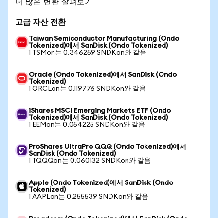
더 많은 변환 살펴보기
고급 자산 전환
Taiwan Semiconductor Manufacturing (Ondo
Tokenized)에서 SanDisk (Ondo Tokenized)
1 TSMon는 0.346259 SNDKon와 같음
Oracle (Ondo Tokenized)에서 SanDisk (Ondo
Tokenized)
1 ORCLon는 0.119776 SNDKon와 같음
iShares MSCI Emerging Markets ETF (Ondo
Tokenized)에서 SanDisk (Ondo Tokenized)
1 EEMon는 0.054225 SNDKon와 같음
ProShares UltraPro QQQ (Ondo Tokenized)에서
SanDisk (Ondo Tokenized)
1 TQQQon는 0.060132 SNDKon와 같음
Apple (Ondo Tokenized)에서 SanDisk (Ondo
Tokenized)
1 AAPLon는 0.255539 SNDKon와 같음