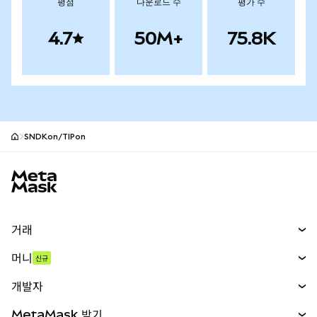
평점
다운로드 수
평가 수
4.7
50M+
75.8K
SNDKon/TIPon
MetaMask 사이트 바닥글
거래
스왑
머니
신규
예측 시장
신규
매수
개발자
무기한 선물
신규
카드
문서 보기
MetaMask 받기