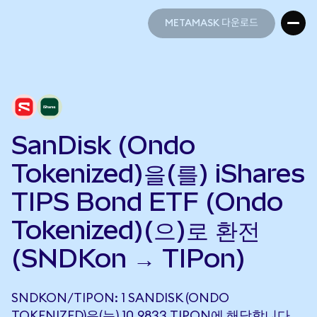
METAMASK 다운로드
METAMASK 다운로드
SanDisk (Ondo
Tokenized)을(를) iShares
TIPS Bond ETF (Ondo
Tokenized)(으)로 환전
(SNDKon → TIPon)
SNDKON/TIPON: 1 SANDISK (ONDO
TOKENIZED)은(는) 10.9833 TIPON에 해당합니다