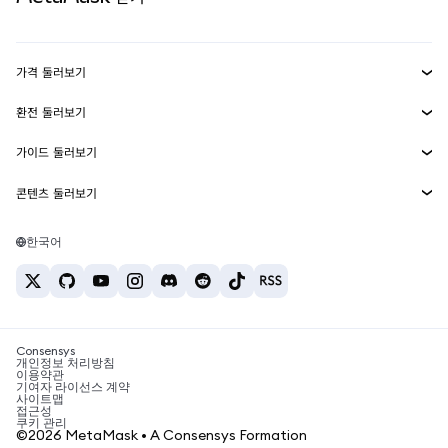
실물자산
mUSD
신규
대시보드
Transaction Shield
수익 창출
Smart Accounts Kit
에이전트 지갑
신규
가격 둘러보기
임베디드 지갑
Snaps
비트코인 가격
환전 둘러보기
MetaMask Connect
이더리움 가격
보상
신규
BTC를 USD로 환전
솔라나 가격
가이드 둘러보기
Snaps
보안
ETH를 USD로 환전
BTC 매수
시바이누 가격
USDT를 INR로 환전
콘텐츠 둘러보기
웹3 서비스
고객 지원
ETH 매수
페페 가격
비트코인 지갑
BTC를 USDT로 환전
SOL 매수
채용
테더 가격
솔라나 지갑
한국어
BTC를 INR로 환전
PEPE 매수
연락처
USDC 가격
최고의 암호화폐 카드
ETH를 USDT로 환전
USDT 매수
체인링크 가격
최고의 모바일 암호화폐 지갑
USDT를 PHP로 환전
USDC 매수
Polymarket이란?
BTC를 EUR로 환전
SHIB 매수
Consensys
암호화폐 세금 뉴스
개인정보 처리방침
이용약관
BNB 매수
기여자 라이선스 계약
암호화폐 매수 방법
사이트맵
접근성
비트코인 매도 방법
쿠키 관리
©2026 MetaMask • A Consensys Formation