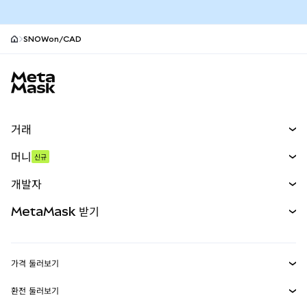
SNOWon/CAD
MetaMask 사이트 바닥글
거래
스왑
머니
신규
예측 시장
신규
매수
개발자
무기한 선물
신규
카드
문서 보기
MetaMask 받기
실물자산
mUSD
신규
대시보드
Transaction Shield
수익 창출
Smart Accounts Kit
에이전트 지갑
신규
가격 둘러보기
임베디드 지갑
Snaps
비트코인 가격
환전 둘러보기
MetaMask Connect
이더리움 가격
보상
신규
BTC를 USD로 환전