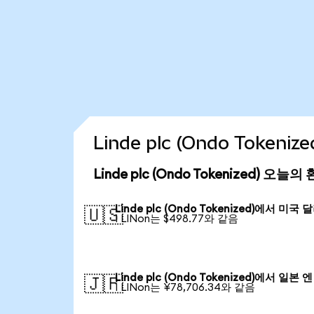
Linde plc (Ondo Token
Linde plc (Ondo Tokenized) 오늘
Linde plc (Ondo Tokenized)에서 미국 
🇺🇸
1 LINon는 $498.77와 같음
Linde plc (Ondo Tokenized)에서 일본 엔
🇯🇵
1 LINon는 ¥78,706.34와 같음