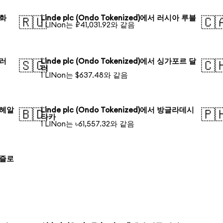
원화
Linde plc (Ondo Tokenized)에서 러시아 루블
🇷🇺
🇨
1 LINon는 ₽41,031.92와 같음
달러
Linde plc (Ondo Tokenized)에서 싱가포르 달
🇸🇬
🇨
러
1 LINon는 $637.48와 같음
질 헤알
Linde plc (Ondo Tokenized)에서 방글라데시
🇧🇩
🇵
타카
1 LINon는 ৳61,557.32와 같음
드 즐로