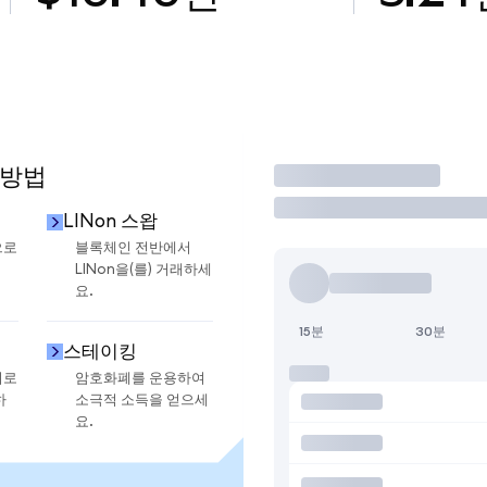
 방법
거래
LINon 스왑
으로
블록체인 전반에서
LINon을(를) 거래하세
요.
15분
30분
스테이킹
지로
암호화폐를 운용하여
하
소극적 소득을 얻으세
요.