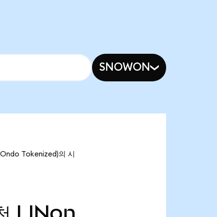
SNOWON
Ondo Tokenized)의 시
천
LINon