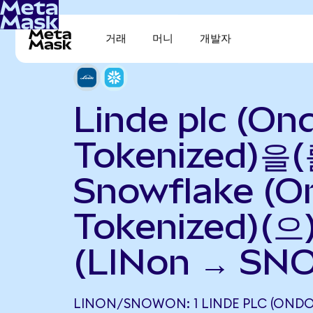
거래
머니
개발자
Linde plc (On
Tokenized)을(
Snowflake (O
Tokenized)(
(LINon → SN
LINON/SNOWON: 1 LINDE PLC (OND