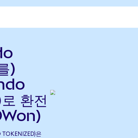
do
를)
ndo
으)로 환전
OWon)
O TOKENIZED)은