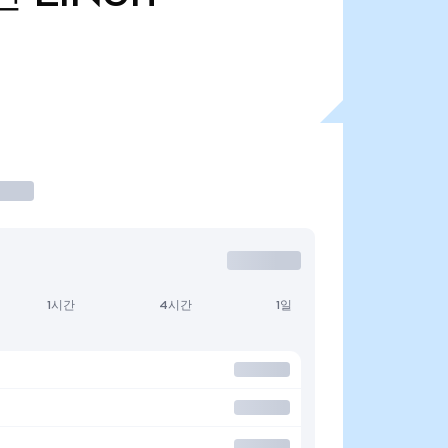
1시간
4시간
1일