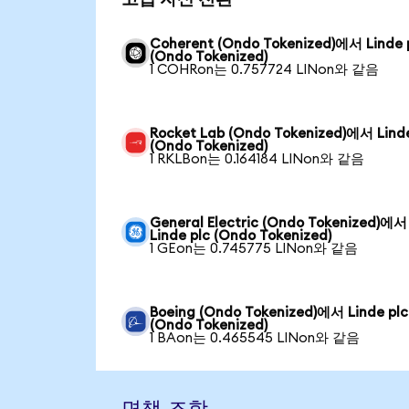
Coherent (Ondo Tokenized)에서 Linde 
(Ondo Tokenized)
1 COHRon는 0.757724 LINon와 같음
Rocket Lab (Ondo Tokenized)에서 Linde
(Ondo Tokenized)
1 RKLBon는 0.164184 LINon와 같음
General Electric (Ondo Tokenized)에서
Linde plc (Ondo Tokenized)
1 GEon는 0.745775 LINon와 같음
Boeing (Ondo Tokenized)에서 Linde plc
(Ondo Tokenized)
1 BAon는 0.465545 LINon와 같음
면책 조항