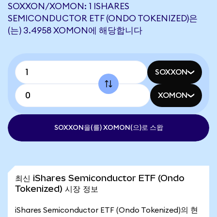
SOXXON/XOMON: 1 ISHARES
SEMICONDUCTOR ETF (ONDO TOKENIZED)은
(는) 3.4958 XOMON에 해당합니다
SOXXON
XOMON
SOXXON을(를) XOMON(으)로 스왑
최신 iShares Semiconductor ETF (Ondo
Tokenized) 시장 정보
iShares Semiconductor ETF (Ondo Tokenized)의 현