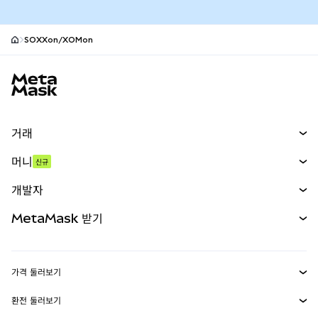
SOXXon/XOMon
MetaMask 사이트 바닥글
거래
스왑
머니
신규
예측 시장
신규
매수
개발자
무기한 선물
신규
카드
문서 보기
MetaMask 받기
실물자산
mUSD
신규
대시보드
Transaction Shield
수익 창출
Smart Accounts Kit
에이전트 지갑
신규
가격 둘러보기
임베디드 지갑
Snaps
비트코인 가격
환전 둘러보기
MetaMask Connect
이더리움 가격
보상
신규
BTC를 USD로 환전