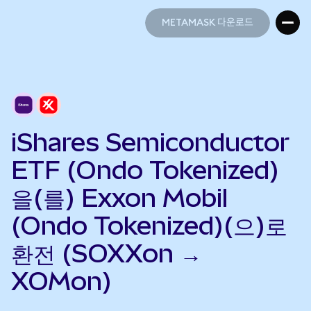
METAMASK 다운로드
METAMASK 다운로드
iShares Semiconductor
ETF (Ondo Tokenized)
을(를) Exxon Mobil
(Ondo Tokenized)(으)로
환전 (SOXXon →
XOMon)