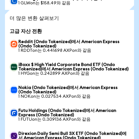
1 GLWon는 $158.49와 같음
더 많은 변환 살펴보기
고급 자산 전환
Reddit (Ondo Tokenized)에서 American Express
(Ondo Tokenized)
1 RDDTon는 0.441698 AXPon와 같음
iBoxx $ High Yield Corporate Bond ETF (Ondo
Tokenized)에서 American Express (Ondo Tokenized)
1 HYGon는 0.242899 AXPon와 같음
Nokia (Ondo Tokenized)에서 American Express
(Ondo Tokenized)
1 NOKon는 0.027534 AXPon와 같음
Futu Holdings (Ondo Tokenized)에서 American
Express (Ondo Tokenized)
1 FUTUon는 0.309136 AXPon와 같음
Direxion Daily Semi Bull 3X ETF (Ondo Tokenized)에
서 American Express (Ondo Tokenized)