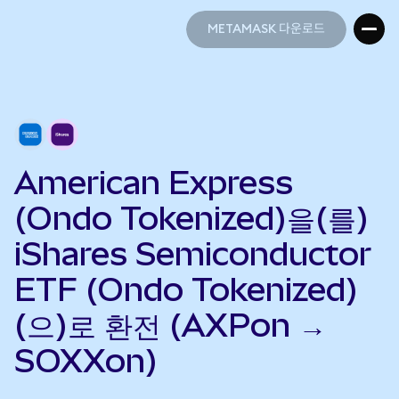
METAMASK 다운로드
METAMASK 다운로드
American Express
(Ondo Tokenized)을(를)
iShares Semiconductor
ETF (Ondo Tokenized)
(으)로 환전 (AXPon →
SOXXon)