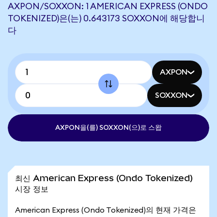
AXPON/SOXXON: 1 AMERICAN EXPRESS (ONDO
TOKENIZED)은(는) 0.643173 SOXXON에 해당합니
다
AXPON
SOXXON
AXPON을(를) SOXXON(으)로 스왑
최신 American Express (Ondo Tokenized)
시장 정보
American Express (Ondo Tokenized)의 현재 가격은