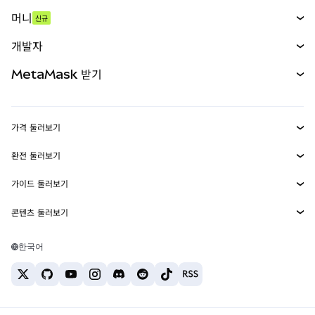
스왑
머니
신규
예측 시장
신규
매수
개발자
무기한 선물
신규
카드
문서 보기
MetaMask 받기
실물자산
mUSD
신규
대시보드
Transaction Shield
수익 창출
Smart Accounts Kit
에이전트 지갑
신규
가격 둘러보기
임베디드 지갑
Snaps
비트코인 가격
환전 둘러보기
MetaMask Connect
이더리움 가격
보상
신규
BTC를 USD로 환전
솔라나 가격
가이드 둘러보기
Snaps
보안
ETH를 USD로 환전
BTC 매수
시바이누 가격
USDT를 INR로 환전
콘텐츠 둘러보기
웹3 서비스
고객 지원
ETH 매수
페페 가격
비트코인 지갑
BTC를 USDT로 환전
SOL 매수
채용
테더 가격
솔라나 지갑
한국어
BTC를 INR로 환전
PEPE 매수
연락처
USDC 가격
최고의 암호화폐 카드
ETH를 USDT로 환전
USDT 매수
체인링크 가격
최고의 모바일 암호화폐 지갑
USDT를 PHP로 환전
USDC 매수
Polymarket이란?