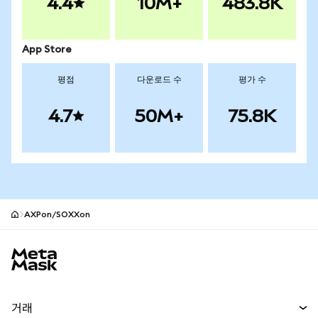
4.4
10M+
483.8K
App Store
평점
다운로드 수
평가 수
4.7
50M+
75.8K
AXPon/SOXXon
MetaMask 사이트 바닥글
거래