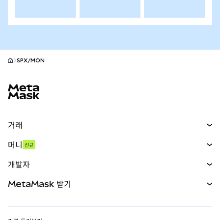
SPX/MON
MetaMask 사이트 바닥글
거래
스왑
머니
신규
예측 시장
신규
매수
개발자
무기한 선물
신규
카드
문서 보기
MetaMask 받기
실물자산
mUSD
신규
대시보드
Transaction Shield
수익 창출
Smart Accounts Kit
에이전트 지갑
신규