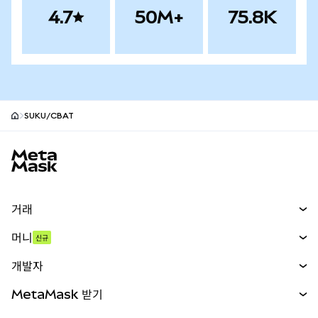
4.7
50M+
75.8K
SUKU/CBAT
MetaMask 사이트 바닥글
거래
스왑
머니
신규
예측 시장
신규
매수
개발자
무기한 선물
신규
카드
문서 보기
MetaMask 받기
실물자산
mUSD
신규
대시보드
Transaction Shield