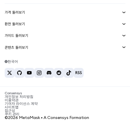
수익 창출
Smart Accounts Kit
에이전트 지갑
신규
가격 둘러보기
임베디드 지갑
Snaps
비트코인 가격
환전 둘러보기
MetaMask Connect
이더리움 가격
보상
신규
BTC를 USD로 환전
솔라나 가격
가이드 둘러보기
Snaps
보안
ETH를 USD로 환전
BTC 매수
시바이누 가격
USDT를 INR로 환전
콘텐츠 둘러보기
웹3 서비스
고객 지원
ETH 매수
페페 가격
비트코인 지갑
BTC를 USDT로 환전
SOL 매수
채용
테더 가격
솔라나 지갑
한국어
BTC를 INR로 환전
PEPE 매수
연락처
USDC 가격
최고의 암호화폐 카드
ETH를 USDT로 환전
USDT 매수
체인링크 가격
최고의 모바일 암호화폐 지갑
USDT를 PHP로 환전
USDC 매수
Polymarket이란?
BTC를 EUR로 환전
SHIB 매수
Consensys
암호화폐 세금 뉴스
개인정보 처리방침
이용약관
BNB 매수
기여자 라이선스 계약
암호화폐 매수 방법
사이트맵
접근성
비트코인 매도 방법
쿠키 관리
©2026 MetaMask • A Consensys Formation