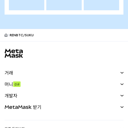
RENBTC/SUKU
MetaMask 사이트 바닥글
거래
스왑
머니
신규
예측 시장
신규
매수
개발자
무기한 선물
신규
카드
문서 보기
MetaMask 받기
실물자산
mUSD
신규
대시보드
Transaction Shield
수익 창출
Smart Accounts Kit
에이전트 지갑
신규