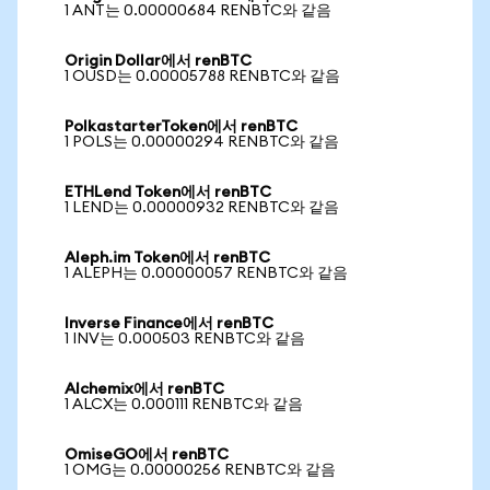
1 ANT는 0.00000684 RENBTC와 같음
Origin Dollar에서 renBTC
1 OUSD는 0.00005788 RENBTC와 같음
PolkastarterToken에서 renBTC
1 POLS는 0.00000294 RENBTC와 같음
ETHLend Token에서 renBTC
1 LEND는 0.00000932 RENBTC와 같음
Aleph.im Token에서 renBTC
1 ALEPH는 0.00000057 RENBTC와 같음
Inverse Finance에서 renBTC
1 INV는 0.000503 RENBTC와 같음
Alchemix에서 renBTC
1 ALCX는 0.000111 RENBTC와 같음
OmiseGO에서 renBTC
1 OMG는 0.00000256 RENBTC와 같음