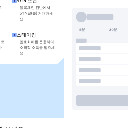
SYN 스왑
로
블록체인 전반에서
SYN을(를) 거래하세
요.
15분
30분
스테이킹
지로
암호화폐를 운용하여
하
소극적 소득을 얻으세
요.