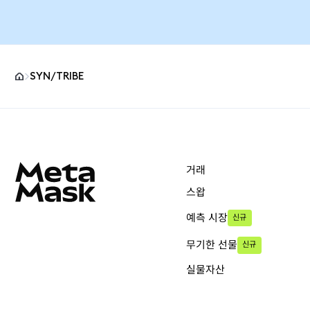
SYN/TRIBE
MetaMask 사이트 바닥글
거래
스왑
예측 시장
신규
무기한 선물
신규
실물자산