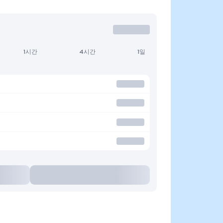
1시간
4시간
1일