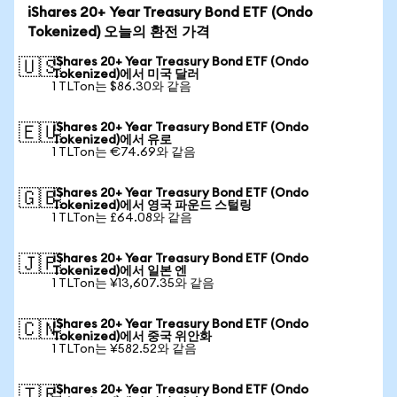
iShares 20+ Year Treasury Bond ETF (Ondo
Tokenized) 오늘의 환전 가격
iShares 20+ Year Treasury Bond ETF (Ondo
🇺🇸
Tokenized)에서 미국 달러
1 TLTon는 $86.30와 같음
iShares 20+ Year Treasury Bond ETF (Ondo
🇪🇺
Tokenized)에서 유로
1 TLTon는 €74.69와 같음
iShares 20+ Year Treasury Bond ETF (Ondo
🇬🇧
Tokenized)에서 영국 파운드 스털링
1 TLTon는 £64.08와 같음
iShares 20+ Year Treasury Bond ETF (Ondo
🇯🇵
Tokenized)에서 일본 엔
1 TLTon는 ¥13,607.35와 같음
iShares 20+ Year Treasury Bond ETF (Ondo
🇨🇳
Tokenized)에서 중국 위안화
1 TLTon는 ¥582.52와 같음
iShares 20+ Year Treasury Bond ETF (Ondo
🇹🇷