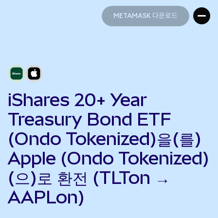
METAMASK 다운로드
METAMASK 다운로드
iShares 20+ Year
Treasury Bond ETF
(Ondo Tokenized)을(를)
Apple (Ondo Tokenized)
(으)로 환전 (TLTon →
AAPLon)