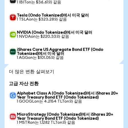
1 IBITon는 $36.61와 같음
Tesla (Ondo Tokenized)에서 미국 달러
1 TSLAon는 $323.28와 같음
NVIDIA (Ondo Tokenized)에서 미국 달러
1 NVDAon는 $220.33와 같음
iShares Core US Aggregate Bond ETF (Ondo
Tokenized)에서 미국 달러
1 AGGon는 $101.05와 같음
더 많은 변환 살펴보기
고급 자산 전환
Alphabet Class A (Ondo Tokenized)에서 iShares 20+
Year Treasury Bond ETF (Ondo Tokenized)
1 GOOGLon는 4.2154 TLTon와 같음
MicroStrategy (Ondo Tokenized)에서 iShares 20+
Year Treasury Bond ETF (Ondo Tokenized)
1 MSTRon는 1.1282 TLTon와 같음