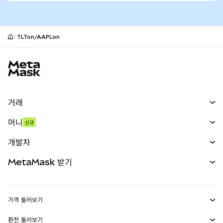
TLTon/AAPLon
MetaMask 사이트 바닥글
거래
스왑
머니
신규
예측 시장
신규
매수
개발자
무기한 선물
신규
카드
문서 보기
MetaMask 받기
실물자산
mUSD
신규
대시보드
Transaction Shield
수익 창출
Smart Accounts Kit
에이전트 지갑
신규
가격 둘러보기
임베디드 지갑
Snaps
비트코인 가격
환전 둘러보기