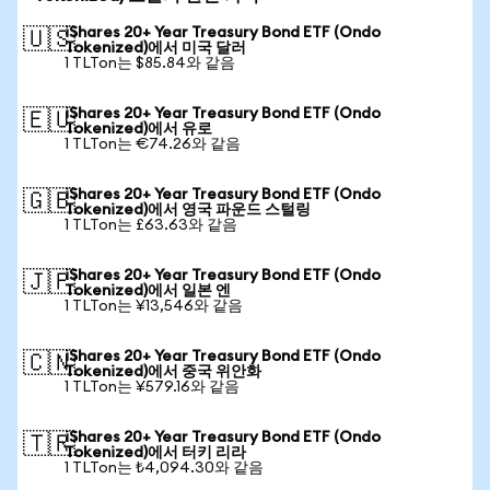
iShares 20+ Year Treasury Bond ETF (Ondo
🇺🇸
Tokenized)에서 미국 달러
1 TLTon는 $85.84와 같음
iShares 20+ Year Treasury Bond ETF (Ondo
🇪🇺
Tokenized)에서 유로
1 TLTon는 €74.26와 같음
iShares 20+ Year Treasury Bond ETF (Ondo
🇬🇧
Tokenized)에서 영국 파운드 스털링
1 TLTon는 £63.63와 같음
iShares 20+ Year Treasury Bond ETF (Ondo
🇯🇵
Tokenized)에서 일본 엔
1 TLTon는 ¥13,546와 같음
iShares 20+ Year Treasury Bond ETF (Ondo
🇨🇳
Tokenized)에서 중국 위안화
1 TLTon는 ¥579.16와 같음
iShares 20+ Year Treasury Bond ETF (Ondo
🇹🇷
Tokenized)에서 터키 리라
1 TLTon는 ₺4,094.30와 같음