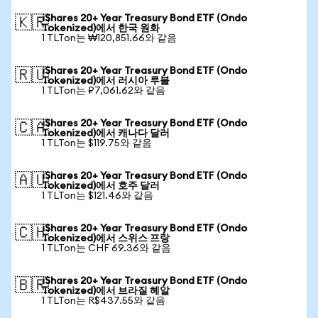
iShares 20+ Year Treasury Bond ETF (Ondo
🇰🇷
Tokenized)에서 한국 원화
1 TLTon는 ₩120,851.66와 같음
iShares 20+ Year Treasury Bond ETF (Ondo
🇷🇺
Tokenized)에서 러시아 루블
1 TLTon는 ₽7,061.62와 같음
iShares 20+ Year Treasury Bond ETF (Ondo
🇨🇦
Tokenized)에서 캐나다 달러
1 TLTon는 $119.75와 같음
iShares 20+ Year Treasury Bond ETF (Ondo
🇦🇺
Tokenized)에서 호주 달러
1 TLTon는 $121.46와 같음
iShares 20+ Year Treasury Bond ETF (Ondo
🇨🇭
Tokenized)에서 스위스 프랑
1 TLTon는 CHF 69.36와 같음
iShares 20+ Year Treasury Bond ETF (Ondo
🇧🇷
Tokenized)에서 브라질 헤알
1 TLTon는 R$437.55와 같음