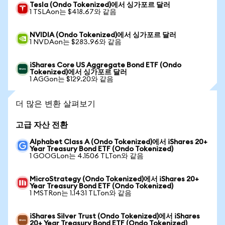
Tesla (Ondo Tokenized)에서 싱가포르 달러
1 TSLAon는 $418.67와 같음
NVIDIA (Ondo Tokenized)에서 싱가포르 달러
1 NVDAon는 $283.96와 같음
iShares Core US Aggregate Bond ETF (Ondo
Tokenized)에서 싱가포르 달러
1 AGGon는 $129.20와 같음
더 많은 변환 살펴보기
고급 자산 전환
Alphabet Class A (Ondo Tokenized)에서 iShares 20+
Year Treasury Bond ETF (Ondo Tokenized)
1 GOOGLon는 4.1506 TLTon와 같음
MicroStrategy (Ondo Tokenized)에서 iShares 20+
Year Treasury Bond ETF (Ondo Tokenized)
1 MSTRon는 1.1431 TLTon와 같음
iShares Silver Trust (Ondo Tokenized)에서 iShares
20+ Year Treasury Bond ETF (Ondo Tokenized)