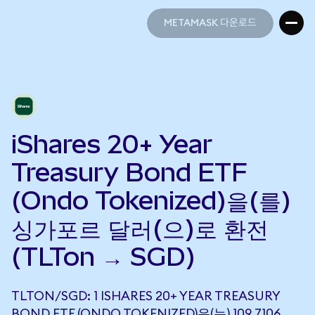
METAMASK 다운로드
METAMASK 다운로드
iShares 20+ Year
Treasury Bond ETF
(Ondo Tokenized)을(를)
싱가포르 달러(으)로 환전
(TLTon → SGD)
TLTON/SGD: 1 ISHARES 20+ YEAR TREASURY
BOND ETF (ONDO TOKENIZED)은(는) 109.7106