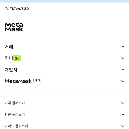
TLTon/SGD
MetaMask 사이트 바닥글
거래
스왑
머니
신규
예측 시장
신규
매수
개발자
무기한 선물
신규
카드
문서 보기
MetaMask 받기
실물자산
mUSD
신규
대시보드
Transaction Shield
수익 창출
Smart Accounts Kit
에이전트 지갑
신규
가격 둘러보기
임베디드 지갑
Snaps
비트코인 가격
환전 둘러보기
MetaMask Connect
이더리움 가격
보상
신규
BTC를 USD로 환전
솔라나 가격
가이드 둘러보기
Snaps
보안
ETH를 USD로 환전