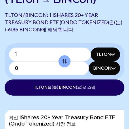
TLTON/BINCON: 1 ISHARES 20+ YEAR
TREASURY BOND ETF (ONDO TOKENIZED)은(는)
1.6185 BINCON에 해당합니다
TLTON
BINCON
TLTON을(를) BINCON(으)로 스왑
최신 iShares 20+ Year Treasury Bond ETF
(Ondo Tokenized) 시장 정보