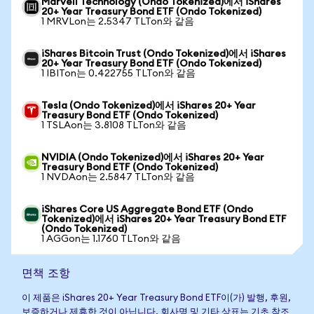
Marvell Technology (Ondo Tokenized)에서 iShares
20+ Year Treasury Bond ETF (Ondo Tokenized)
1 MRVLon는 2.5347 TLTon와 같음
iShares Bitcoin Trust (Ondo Tokenized)에서 iShares
20+ Year Treasury Bond ETF (Ondo Tokenized)
1 IBITon는 0.422755 TLTon와 같음
Tesla (Ondo Tokenized)에서 iShares 20+ Year
Treasury Bond ETF (Ondo Tokenized)
1 TSLAon는 3.8108 TLTon와 같음
NVIDIA (Ondo Tokenized)에서 iShares 20+ Year
Treasury Bond ETF (Ondo Tokenized)
1 NVDAon는 2.5847 TLTon와 같음
iShares Core US Aggregate Bond ETF (Ondo
Tokenized)에서 iShares 20+ Year Treasury Bond ETF
(Ondo Tokenized)
1 AGGon는 1.1760 TLTon와 같음
면책 조항
이 제품은 iShares 20+ Year Treasury Bond ETF이(가) 발행, 후원,
보증하거나 제휴한 것이 아닙니다. 회사명 및 기타 상표는 기초 참조