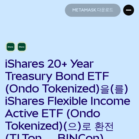
METAMASK 다운로드
METAMASK 다운로드
iShares 20+ Year
Treasury Bond ETF
(Ondo Tokenized)을(를)
iShares Flexible Income
Active ETF (Ondo
Tokenized)(으)로 환전
(TLTon → BINCon)