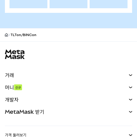
TLTon/BINCon
MetaMask 사이트 바닥글
거래
스왑
머니
신규
예측 시장
신규
매수
개발자
무기한 선물
신규
카드
문서 보기
MetaMask 받기
실물자산
mUSD
신규
대시보드
Transaction Shield
수익 창출
Smart Accounts Kit
에이전트 지갑
신규
가격 둘러보기