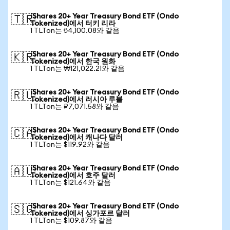
iShares 20+ Year Treasury Bond ETF (Ondo
🇹🇷
Tokenized)에서 터키 리라
1 TLTon는 ₺4,100.08와 같음
iShares 20+ Year Treasury Bond ETF (Ondo
🇰🇷
Tokenized)에서 한국 원화
1 TLTon는 ₩121,022.21와 같음
iShares 20+ Year Treasury Bond ETF (Ondo
🇷🇺
Tokenized)에서 러시아 루블
1 TLTon는 ₽7,071.58와 같음
iShares 20+ Year Treasury Bond ETF (Ondo
🇨🇦
Tokenized)에서 캐나다 달러
1 TLTon는 $119.92와 같음
iShares 20+ Year Treasury Bond ETF (Ondo
🇦🇺
Tokenized)에서 호주 달러
1 TLTon는 $121.64와 같음
iShares 20+ Year Treasury Bond ETF (Ondo
🇸🇬
Tokenized)에서 싱가포르 달러
1 TLTon는 $109.87와 같음