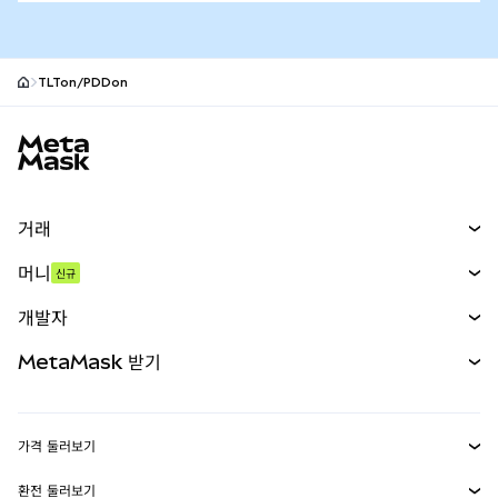
TLTon/PDDon
MetaMask 사이트 바닥글
거래
스왑
머니
신규
예측 시장
신규
매수
개발자
무기한 선물
신규
카드
문서 보기
MetaMask 받기
실물자산
mUSD
신규
대시보드
Transaction Shield
수익 창출
Smart Accounts Kit
에이전트 지갑
신규
가격 둘러보기
임베디드 지갑
Snaps
비트코인 가격
환전 둘러보기