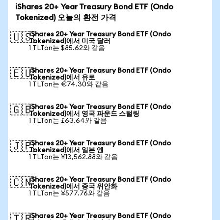
iShares 20+ Year Treasury Bond ETF (Ondo
Tokenized) 오늘의 환전 가격
iShares 20+ Year Treasury Bond ETF (Ondo
🇺🇸
Tokenized)에서 미국 달러
1 TLTon는 $85.62와 같음
iShares 20+ Year Treasury Bond ETF (Ondo
🇪🇺
Tokenized)에서 유로
1 TLTon는 €74.30와 같음
iShares 20+ Year Treasury Bond ETF (Ondo
🇬🇧
Tokenized)에서 영국 파운드 스털링
1 TLTon는 £63.64와 같음
iShares 20+ Year Treasury Bond ETF (Ondo
🇯🇵
Tokenized)에서 일본 엔
1 TLTon는 ¥13,562.88와 같음
iShares 20+ Year Treasury Bond ETF (Ondo
🇨🇳
Tokenized)에서 중국 위안화
1 TLTon는 ¥577.76와 같음
iShares 20+ Year Treasury Bond ETF (Ondo
🇹🇷