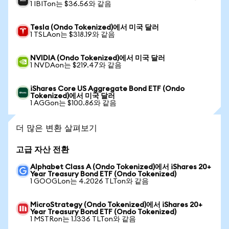
1 IBITon는 $36.56와 같음
Tesla (Ondo Tokenized)에서 미국 달러
1 TSLAon는 $318.19와 같음
NVIDIA (Ondo Tokenized)에서 미국 달러
1 NVDAon는 $219.47와 같음
iShares Core US Aggregate Bond ETF (Ondo
Tokenized)에서 미국 달러
1 AGGon는 $100.86와 같음
더 많은 변환 살펴보기
고급 자산 전환
Alphabet Class A (Ondo Tokenized)에서 iShares 20+
Year Treasury Bond ETF (Ondo Tokenized)
1 GOOGLon는 4.2026 TLTon와 같음
MicroStrategy (Ondo Tokenized)에서 iShares 20+
Year Treasury Bond ETF (Ondo Tokenized)
1 MSTRon는 1.1336 TLTon와 같음