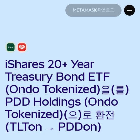
METAMASK 다운로드
METAMASK 다운로드
iShares 20+ Year
Treasury Bond ETF
(Ondo Tokenized)을(를)
PDD Holdings (Ondo
Tokenized)(으)로 환전
(TLTon → PDDon)