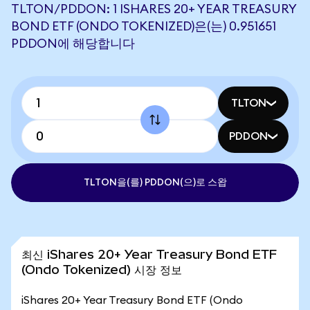
TLTON/PDDON: 1 ISHARES 20+ YEAR TREASURY
BOND ETF (ONDO TOKENIZED)은(는) 0.951651
PDDON에 해당합니다
TLTON
PDDON
TLTON을(를) PDDON(으)로 스왑
최신 iShares 20+ Year Treasury Bond ETF
(Ondo Tokenized) 시장 정보
iShares 20+ Year Treasury Bond ETF (Ondo