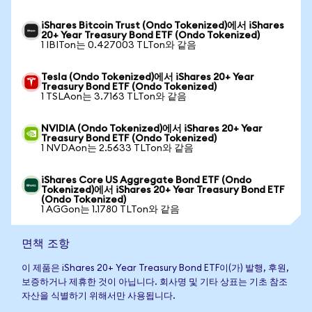
iShares Bitcoin Trust (Ondo Tokenized)에서 iShares
20+ Year Treasury Bond ETF (Ondo Tokenized)
1 IBITon는 0.427003 TLTon와 같음
Tesla (Ondo Tokenized)에서 iShares 20+ Year
Treasury Bond ETF (Ondo Tokenized)
1 TSLAon는 3.7163 TLTon와 같음
NVIDIA (Ondo Tokenized)에서 iShares 20+ Year
Treasury Bond ETF (Ondo Tokenized)
1 NVDAon는 2.5633 TLTon와 같음
iShares Core US Aggregate Bond ETF (Ondo
Tokenized)에서 iShares 20+ Year Treasury Bond ETF
(Ondo Tokenized)
1 AGGon는 1.1780 TLTon와 같음
면책 조항
이 제품은 iShares 20+ Year Treasury Bond ETF이(가) 발행, 후원,
보증하거나 제휴한 것이 아닙니다. 회사명 및 기타 상표는 기초 참조
자산을 식별하기 위해서만 사용됩니다.