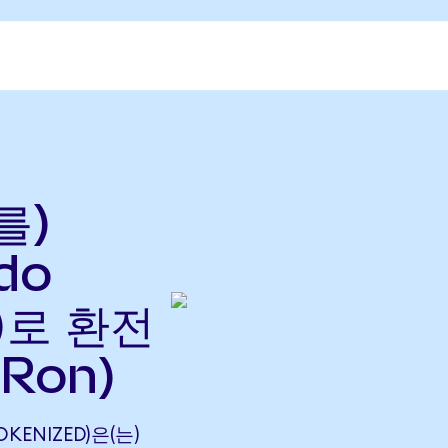
를)
do
으)로 환전
Ron)
OKENIZED)은(는)