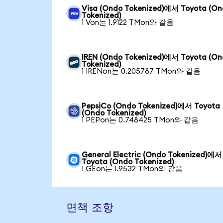
Visa (Ondo Tokenized)에서 Toyota (O
Tokenized)
1 Von는 1.9122 TMon와 같음
IREN (Ondo Tokenized)에서 Toyota (O
Tokenized)
1 IRENon는 0.205787 TMon와 같음
PepsiCo (Ondo Tokenized)에서 Toyota
(Ondo Tokenized)
1 PEPon는 0.748425 TMon와 같음
General Electric (Ondo Tokenized)에서
Toyota (Ondo Tokenized)
1 GEon는 1.9532 TMon와 같음
면책 조항