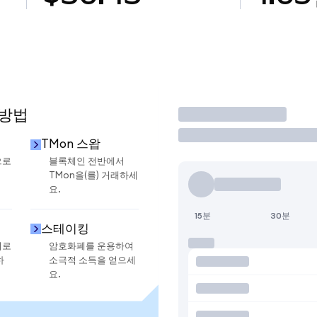
 방법
거래
TMon 스왑
으로
블록체인 전반에서
TMon을(를) 거래하세
요.
15분
30분
스테이킹
지로
암호화폐를 운용하여
하
소극적 소득을 얻으세
요.