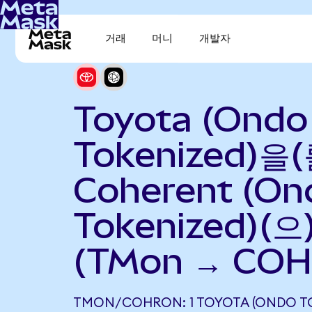
거래
머니
개발자
Toyota (Ondo
Tokenized)을(
Coherent (On
Tokenized)(
(TMon → COH
TMON/COHRON: 1 TOYOTA (ONDO T