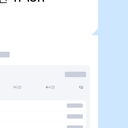
1시간
4시간
1일