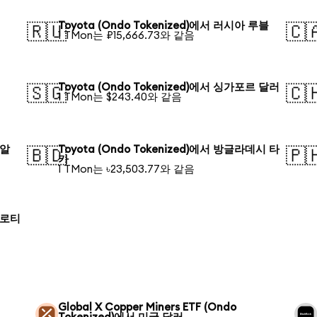
Toyota (Ondo Tokenized)에서 러시아 루블
🇷🇺
🇨
1 TMon는 ₽15,666.73와 같음
Toyota (Ondo Tokenized)에서 싱가포르 달러
🇸🇬
🇨
1 TMon는 $243.40와 같음
헤알
Toyota (Ondo Tokenized)에서 방글라데시 타
🇧🇩
🇵
카
1 TMon는 ৳23,503.77와 같음
 즐로티
Global X Copper Miners ETF (Ondo