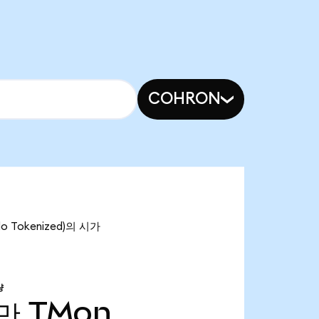
COHRON
o Tokenized)의 시가
량
3만
TMon