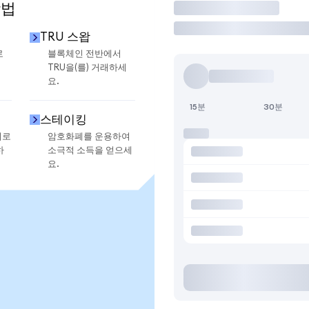
방법
거래
TRU 스왑
로
블록체인 전반에서
TRU을(를) 거래하세
요.
15분
30분
스테이킹
지로
암호화폐를 운용하여
하
소극적 소득을 얻으세
요.