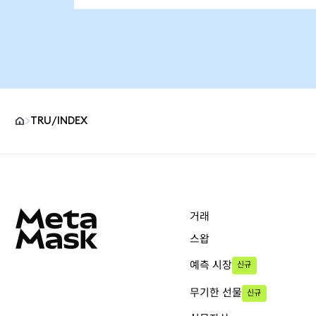
TRU/INDEX
MetaMask 사이트 바닥글
거래
스왑
예측 시장
신규
무기한 선물
신규