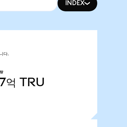
INDEX
입니다.
급량
57억
TRU