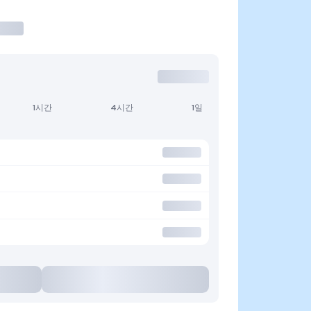
1시간
4시간
1일