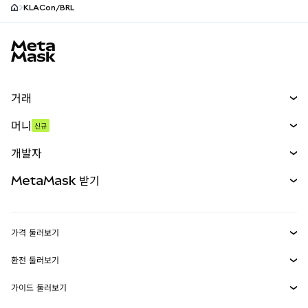
KLACon/BRL
MetaMask 사이트 바닥글
거래
스왑
머니
신규
예측 시장
신규
매수
개발자
무기한 선물
신규
카드
문서 보기
MetaMask 받기
실물자산
mUSD
신규
대시보드
Transaction Shield
수익 창출
Smart Accounts Kit
에이전트 지갑
신규
가격 둘러보기
임베디드 지갑
Snaps
비트코인 가격
환전 둘러보기
MetaMask Connect
이더리움 가격
보상
신규
BTC를 USD로 환전
솔라나 가격
가이드 둘러보기
Snaps
보안
ETH를 USD로 환전
BTC 매수
시바이누 가격