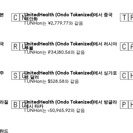
일본
UnitedHealth (Ondo Tokenized)에서 중국
🇨🇳
🇹
위안화
1 UNHon는 ¥2,779.77와 같음
한국
UnitedHealth (Ondo Tokenized)에서 러시아
🇷🇺
🇨
루블
1 UNHon는 ₽34,180.56와 같음
호주
UnitedHealth (Ondo Tokenized)에서 싱가포
🇸🇬
🇨
르 달러
1 UNHon는 $528.58와 같음
 브라질
UnitedHealth (Ondo Tokenized)에서 방글라
🇧🇩
🇵
데시 타카
1 UNHon는 ৳50,965.92와 같음
 폴란드