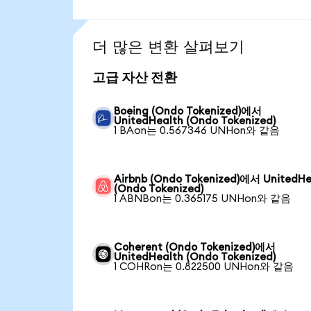
더 많은 변환 살펴보기
고급 자산 전환
Boeing (Ondo Tokenized)에서
UnitedHealth (Ondo Tokenized)
1 BAon는 0.567346 UNHon와 같음
Airbnb (Ondo Tokenized)에서 UnitedHe
(Ondo Tokenized)
1 ABNBon는 0.365175 UNHon와 같음
Coherent (Ondo Tokenized)에서
UnitedHealth (Ondo Tokenized)
1 COHRon는 0.822500 UNHon와 같음