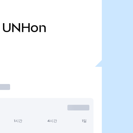
UNHon
1시간
4시간
1일