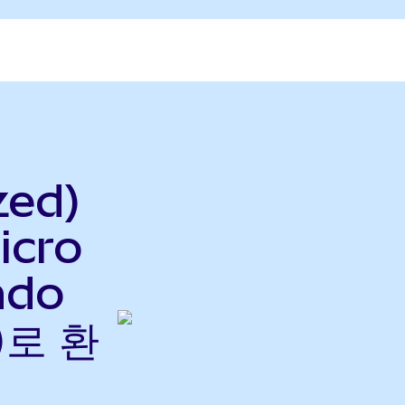
zed)
icro
ndo
)로 환