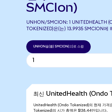
SMCIon)
UNHON/SMCION: 1 UNITEDHEALTH 
TOKENIZED)은(는) 13.9935 SMCIO
UNHON을(를) SMCION(으)로 스왑
최신 UnitedHealth (Ondo 
UnitedHealth (Ondo Tokenized)의 현재 가
Tokenized)의 시가 총액은 $138.44만입니다.