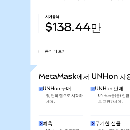
시가총액
$138.44만
통계 더 보기
통계 더 보기
MetaMask에서 UNHon 사
UNHon 구매
UNHon 판매
몇 번의 탭으로 시작하
UNHon을(를) 현
세요.
로 교환하세요.
예측
무기한 선물