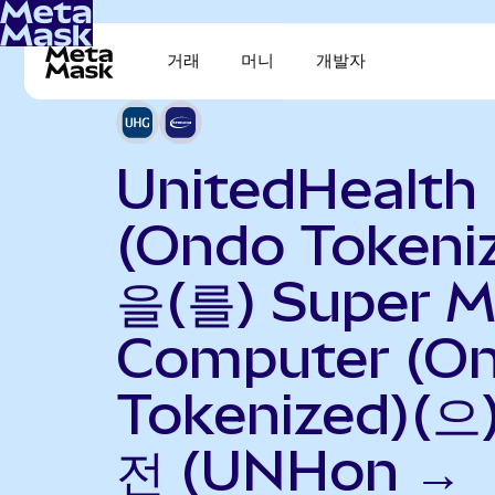
거래
머니
개발자
UnitedHealth
(Ondo Tokeni
을(를) Super M
Computer (O
Tokenized)(으
전 (UNHon →