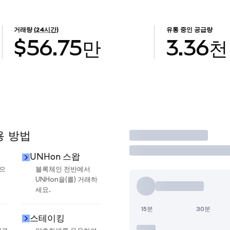
거래량
(24시간)
유통 중인 공급량
$56.75만
3.36천
용 방법
거래
UNHon 스왑
금으
블록체인 전반에서
UNHon을(를) 거래하
세요.
15분
30분
스테이킹