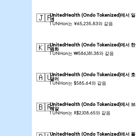
UnitedHealth (Ondo Tokenized)에서 
🇯🇵
엔
1 UNHon는 ¥65,235.83와 같음
UnitedHealth (Ondo Tokenized)에서 
🇰🇷
원화
1 UNHon는 ₩586,181.38와 같음
UnitedHealth (Ondo Tokenized)에서 
🇦🇺
달러
1 UNHon는 $585.64와 같음
UnitedHealth (Ondo Tokenized)에서
🇧🇷
헤알
1 UNHon는 R$2,108.65와 같음
UnitedHealth (Ondo Tokenized)에서