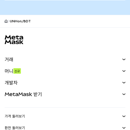
UNHon/BDT
MetaMask 사이트 바닥글
거래
스왑
머니
신규
예측 시장
신규
매수
개발자
무기한 선물
신규
카드
문서 보기
MetaMask 받기
실물자산
mUSD
신규
대시보드
Transaction Shield
수익 창출
Smart Accounts Kit
에이전트 지갑
신규
가격 둘러보기
임베디드 지갑
Snaps
비트코인 가격
환전 둘러보기