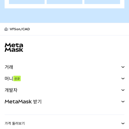
VFSon/CAD
MetaMask 사이트 바닥글
거래
스왑
머니
신규
예측 시장
신규
매수
개발자
무기한 선물
신규
카드
문서 보기
MetaMask 받기
실물자산
mUSD
신규
대시보드
Transaction Shield
수익 창출
Smart Accounts Kit
에이전트 지갑
신규
가격 둘러보기
임베디드 지갑
Snaps
비트코인 가격