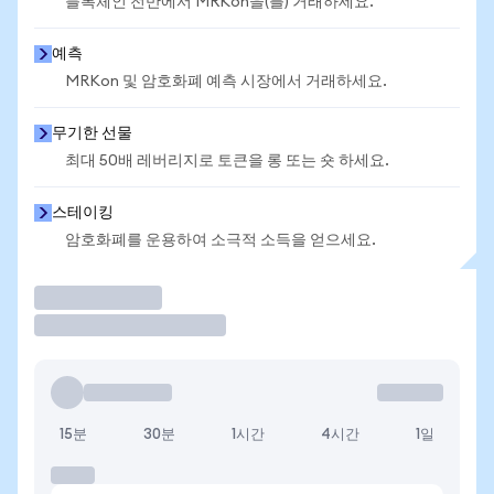
블록체인 전반에서 MRKon을(를) 거래하세요.
예측
MRKon 및 암호화폐 예측 시장에서 거래하세요.
무기한 선물
최대 50배 레버리지로 토큰을 롱 또는 숏 하세요.
스테이킹
암호화폐를 운용하여 소극적 소득을 얻으세요.
거래
15분
30분
1시간
4시간
1일