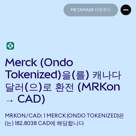
METAMASK 다운로드
METAMASK 다운로드
Merck (Ondo
Tokenized)을(를) 캐나다
달러(으)로 환전 (MRKon
→ CAD)
MRKON/CAD: 1 MERCK (ONDO TOKENIZED)은
(는) 182.8038 CAD에 해당합니다