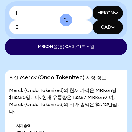
MRKON
CAD
MRKON을(를) CAD(으)로 스왑
최신 Merck (Ondo Tokenized) 시장 정보
Merck (Ondo Tokenized)의 현재 가격은 MRKon당
$182.80입니다. 현재 유통량은 132.57 MRKon이며,
Merck (Ondo Tokenized)의 시가 총액은 $2.42만입니
다.
시가총액