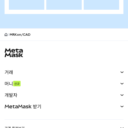
MRKon/CAD
MetaMask 사이트 바닥글
거래
스왑
머니
신규
예측 시장
신규
매수
개발자
무기한 선물
신규
카드
문서 보기
MetaMask 받기
실물자산
mUSD
신규
대시보드
Transaction Shield
수익 창출
Smart Accounts Kit
에이전트 지갑
신규