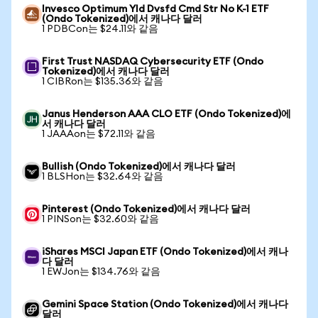
Invesco Optimum Yld Dvsfd Cmd Str No K-1 ETF
(Ondo Tokenized)에서 캐나다 달러
1 PDBCon는 $24.11와 같음
First Trust NASDAQ Cybersecurity ETF (Ondo
Tokenized)에서 캐나다 달러
1 CIBRon는 $135.36와 같음
Janus Henderson AAA CLO ETF (Ondo Tokenized)에
서 캐나다 달러
1 JAAAon는 $72.11와 같음
Bullish (Ondo Tokenized)에서 캐나다 달러
1 BLSHon는 $32.64와 같음
Pinterest (Ondo Tokenized)에서 캐나다 달러
1 PINSon는 $32.60와 같음
iShares MSCI Japan ETF (Ondo Tokenized)에서 캐나
다 달러
1 EWJon는 $134.76와 같음
Gemini Space Station (Ondo Tokenized)에서 캐나다
달러