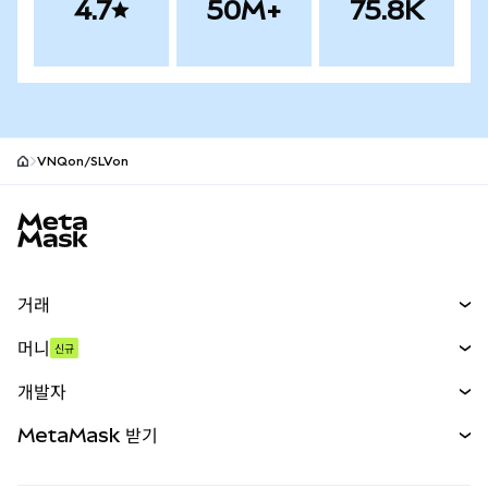
4.7
50M+
75.8K
VNQon/SLVon
MetaMask 사이트 바닥글
거래
스왑
머니
신규
예측 시장
신규
매수
개발자
무기한 선물
신규
카드
문서 보기
MetaMask 받기
실물자산
mUSD
신규
대시보드
Transaction Shield