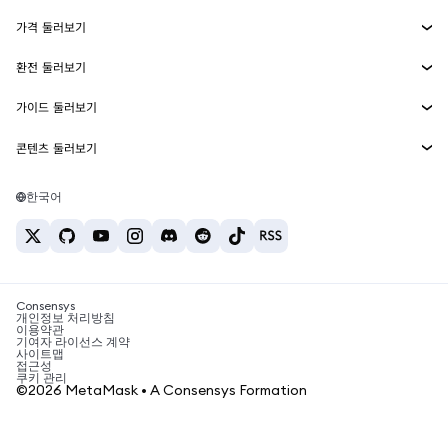
수익 창출
Smart Accounts Kit
에이전트 지갑
신규
가격 둘러보기
임베디드 지갑
Snaps
비트코인 가격
환전 둘러보기
MetaMask Connect
이더리움 가격
보상
신규
BTC를 USD로 환전
솔라나 가격
가이드 둘러보기
Snaps
보안
ETH를 USD로 환전
BTC 매수
시바이누 가격
USDT를 INR로 환전
콘텐츠 둘러보기
웹3 서비스
고객 지원
ETH 매수
페페 가격
비트코인 지갑
BTC를 USDT로 환전
SOL 매수
채용
테더 가격
솔라나 지갑
한국어
BTC를 INR로 환전
PEPE 매수
연락처
USDC 가격
최고의 암호화폐 카드
ETH를 USDT로 환전
USDT 매수
체인링크 가격
최고의 모바일 암호화폐 지갑
USDT를 PHP로 환전
USDC 매수
Polymarket이란?
BTC를 EUR로 환전
SHIB 매수
Consensys
암호화폐 세금 뉴스
개인정보 처리방침
이용약관
BNB 매수
기여자 라이선스 계약
암호화폐 매수 방법
사이트맵
접근성
비트코인 매도 방법
쿠키 관리
©2026 MetaMask • A Consensys Formation