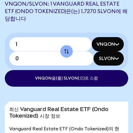
VNQON/SLVON: 1 VANGUARD REAL ESTATE
ETF (ONDO TOKENIZED)은(는) 1.7270 SLVON에 해
당합니다
VNQON
SLVON
VNQON을(를) SLVON(으)로 스왑
최신 Vanguard Real Estate ETF (Ondo
Tokenized) 시장 정보
Vanguard Real Estate ETF (Ondo Tokenized)의 현