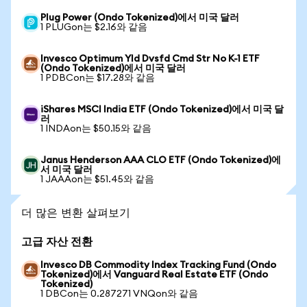
Plug Power (Ondo Tokenized)에서 미국 달러
1 PLUGon는 $2.16와 같음
Invesco Optimum Yld Dvsfd Cmd Str No K-1 ETF
(Ondo Tokenized)에서 미국 달러
1 PDBCon는 $17.28와 같음
iShares MSCI India ETF (Ondo Tokenized)에서 미국 달
러
1 INDAon는 $50.15와 같음
Janus Henderson AAA CLO ETF (Ondo Tokenized)에
서 미국 달러
1 JAAAon는 $51.45와 같음
더 많은 변환 살펴보기
고급 자산 전환
Invesco DB Commodity Index Tracking Fund (Ondo
Tokenized)에서 Vanguard Real Estate ETF (Ondo
Tokenized)
1 DBCon는 0.287271 VNQon와 같음