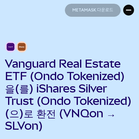
METAMASK 다운로드
METAMASK 다운로드
Vanguard Real Estate
ETF (Ondo Tokenized)
을(를) iShares Silver
Trust (Ondo Tokenized)
(으)로 환전 (VNQon →
SLVon)