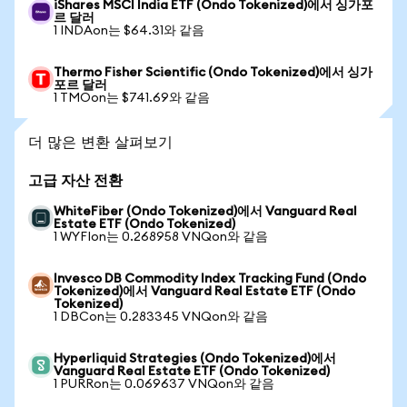
iShares MSCI India ETF (Ondo Tokenized)에서 싱가포
르 달러
1 INDAon는 $64.31와 같음
Thermo Fisher Scientific (Ondo Tokenized)에서 싱가
포르 달러
1 TMOon는 $741.69와 같음
더 많은 변환 살펴보기
고급 자산 전환
WhiteFiber (Ondo Tokenized)에서 Vanguard Real
Estate ETF (Ondo Tokenized)
1 WYFIon는 0.268958 VNQon와 같음
Invesco DB Commodity Index Tracking Fund (Ondo
Tokenized)에서 Vanguard Real Estate ETF (Ondo
Tokenized)
1 DBCon는 0.283345 VNQon와 같음
Hyperliquid Strategies (Ondo Tokenized)에서
Vanguard Real Estate ETF (Ondo Tokenized)
1 PURRon는 0.069637 VNQon와 같음