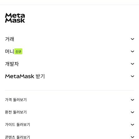
MetaMask 사이트 바닥글
거래
스왑
머니
신규
예측 시장
신규
매수
개발자
무기한 선물
신규
카드
문서 보기
MetaMask 받기
실물자산
mUSD
신규
대시보드
Transaction Shield
수익 창출
Smart Accounts Kit
에이전트 지갑
신규
가격 둘러보기
임베디드 지갑
Snaps
비트코인 가격
환전 둘러보기
MetaMask Connect
이더리움 가격
보상
신규
BTC를 USD로 환전
솔라나 가격
가이드 둘러보기
Snaps
보안
ETH를 USD로 환전
BTC 매수
시바이누 가격
USDT를 INR로 환전
콘텐츠 둘러보기
웹3 서비스
고객 지원