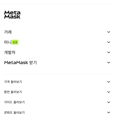
MetaMask 사이트 바닥글
거래
스왑
머니
신규
예측 시장
신규
매수
개발자
무기한 선물
신규
카드
문서 보기
MetaMask 받기
실물자산
mUSD
신규
대시보드
Transaction Shield
수익 창출
Smart Accounts Kit
에이전트 지갑
신규
가격 둘러보기
임베디드 지갑
Snaps
비트코인 가격
환전 둘러보기
MetaMask Connect
이더리움 가격
보상
신규
BTC를 USD로 환전
솔라나 가격
가이드 둘러보기
Snaps
보안
ETH를 USD로 환전
BTC 매수
시바이누 가격
USDT를 INR로 환전
콘텐츠 둘러보기
웹3 서비스
고객 지원