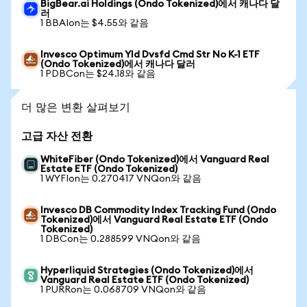
BigBear.ai Holdings (Ondo Tokenized)에서 캐나다 달
러
1 BBAIon는 $4.55와 같음
Invesco Optimum Yld Dvsfd Cmd Str No K-1 ETF
(Ondo Tokenized)에서 캐나다 달러
1 PDBCon는 $24.18와 같음
더 많은 변환 살펴보기
고급 자산 전환
WhiteFiber (Ondo Tokenized)에서 Vanguard Real
Estate ETF (Ondo Tokenized)
1 WYFIon는 0.270417 VNQon와 같음
Invesco DB Commodity Index Tracking Fund (Ondo
Tokenized)에서 Vanguard Real Estate ETF (Ondo
Tokenized)
1 DBCon는 0.288599 VNQon와 같음
Hyperliquid Strategies (Ondo Tokenized)에서
Vanguard Real Estate ETF (Ondo Tokenized)
1 PURRon는 0.068709 VNQon와 같음